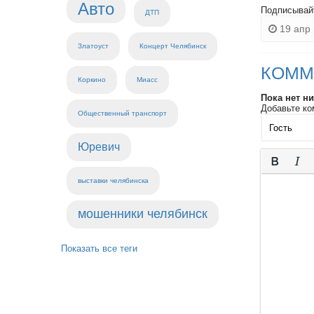
Авто
Подписывай
ДТП
19 апр 
Златоуст
Концерт Челябинск
КОММ
Коркино
Миасс
Пока нет н
Добавьте ко
Общественный транспорт
Юревич
выставки челябинска
мошенники челябинск
Показать все теги