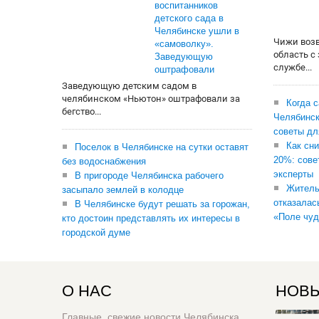
воспитанников
детского сада в
Челябинске ушли в
Чижи воз
«самоволку».
область с
Заведующую
службе...
оштрафовали
Заведующую детским садом в
челябинском «Ньютон» оштрафовали за
Когда 
бегство...
Челябинск
советы дл
Как сни
Поселок в Челябинске на сутки оставят
20%: сове
без водоснабжения
эксперты
В пригороде Челябинска рабочего
Житель
засыпало землей в колодце
отказалас
В Челябинске будут решать за горожан,
«Поле чуд
кто достоин представлять их интересы в
городской думе
О НАС
НОВЫ
Главные, свежие новости Челябинска,