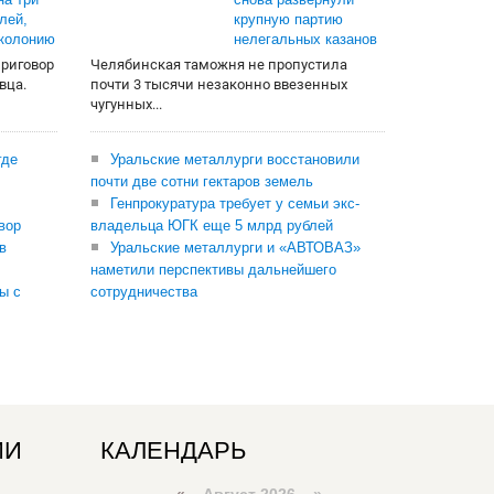
лей,
крупную партию
 колонию
нелегальных казанов
приговор
Челябинская таможня не пропустила
вца.
почти 3 тысячи незаконно ввезенных
чугунных...
где
Уральские металлурги восстановили
почти две сотни гектаров земель
Генпрокуратура требует у семьи экс-
вор
владельца ЮГК еще 5 млрд рублей
в
Уральские металлурги и «АВТОВАЗ»
наметили перспективы дальнейшего
ы с
сотрудничества
ИИ
КАЛЕНДАРЬ