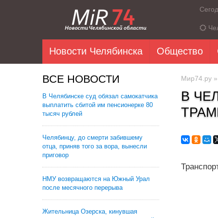
Сего
Че
Новости Челябинска
Общество
ВСЕ НОВОСТИ
Мир74.ру
В ЧЕ
В Челябинске суд обязал самокатчика
выплатить сбитой им пенсионерке 80
ТРАМ
тысяч рублей
Челябинцу, до смерти забившему
отца, приняв того за вора, вынесли
приговор
Транспор
НМУ возвращаются на Южный Урал
после месячного перерыва
Жительница Озерска, кинувшая