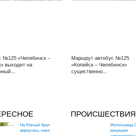
с №125 «Челябинск –
Маршрут автобус №125
к» выходит на
«Копейск – Челябинск»
ный...
существенно...
ЕРЕСНОЕ
ПРОИСШЕСТВИЯ
На Южный Урал
Жительница О
вернулись чижи
кинувшая
наркодилера 