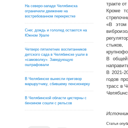
тракте о
На северо-западе Челябинска
Кроме то
ограничили движение на
востребованном перекрестке
стрелочн
«В этом
Снег, дождь и гололед остаются на
виброизо
Южном Урале
регулято
стыков,
Четверо пятилетних воспитанников
крупнофо
детского сада в Челябинске ушли в
В общей
«самоволку». Заведующую
оштрафовали
направит
В 2021-2
В Челябинске вынесли приговор
годов пр
маршрутчику, сбившему пенсионерку
трасс в Ч
Челябинс
В Челябинской области цистерны с
бензином сошли с рельсов
Источник
Статья опуб