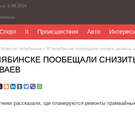
дня:
6.08.2026
лябинск
Спорт
It
Происшествия
Авто
Интерес
»
Новости Челябинска
» В Челябинске пообещали снизить уровень 
ЛЯБИНСКЕ ПООБЕЩАЛИ СНИЗИТ
ВАЕВ
тники рассказали, где планируются ремонты трамвайных 