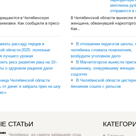
миллиона руб
отправится в
вращаются в Челябинскую
В Челябинской области вынесли 
 зимовки. Как сообщили в пресс-
женщине, обманувшей наркоторго
Как...
сажать рассаду перцев в
В отношении педагогов школы, 
ой области-2025: полезные
челябинка сломала позвоночник,
я лучшего урожая
возбудили уголовное дело
зить риск развития рака на 10–
В Магнитогорске вынесли приго
ты о здоровом рационе дали
мошеннику, охмурявшему женщин 
соцсетях
ница Челябинской области
В Челябинской области цистерн
ь от денег и забрала приз на шоу
бензином сошли с рельсов
ес»
Е СТАТЬИ
КАТЕГОР
Челябинцу, до смерти забившему отца,
Главная