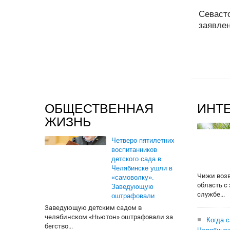
Севаст
заявлен
ОБЩЕСТВЕННАЯ
ИНТ
ЖИЗНЬ
Четверо пятилетних
воспитанников
детского сада в
Челябинске ушли в
Чижи воз
«самоволку».
область с
Заведующую
службе...
оштрафовали
Заведующую детским садом в
челябинском «Ньютон» оштрафовали за
Когда 
бегство...