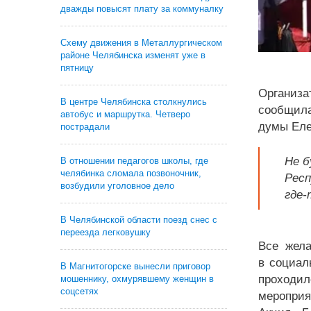
дважды повысят плату за коммуналку
Схему движения в Металлургическом
районе Челябинска изменят уже в
пятницу
Организа
В центре Челябинска столкнулись
сообщила
автобус и маршрутка. Четверо
думы Еле
пострадали
Не б
В отношении педагогов школы, где
челябинка сломала позвоночник,
Респ
возбудили уголовное дело
где-
В Челябинской области поезд снес с
переезда легковушку
Все жела
в социал
В Магнитогорске вынесли приговор
проходил
мошеннику, охмурявшему женщин в
соцсетях
мероприя