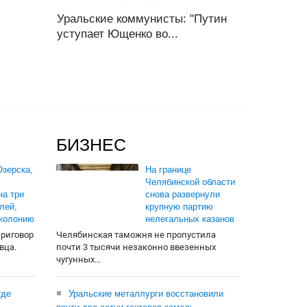
Уральские коммунисты: "Путин
уступает Ющенко во...
БИЗНЕС
зерска,
На границе
Челябинской области
на три
снова развернули
лей,
крупную партию
 колонию
нелегальных казанов
приговор
Челябинская таможня не пропустила
вца.
почти 3 тысячи незаконно ввезенных
чугунных...
где
Уральские металлурги восстановили