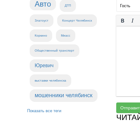
Авто
ДТП
Златоуст
Концерт Челябинск
Коркино
Миасс
Общественный транспорт
Юревич
выставки челябинска
мошенники челябинск
Отправит
Показать все теги
ЧИТА