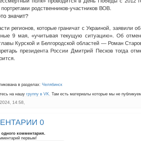
ессмертный полк» проводится в День Победы с 2012 г
с портретами родственников-участников ВОВ.
это значит?
асти регионов, которые граничат с Украиной, заявили о
ные 9 мая, «учитывая текущую ситуацию». Об отмен
 главы Курской и Белгородской областей — Роман Старо
кретарь президента России Дмитрий Песков тогда отм
оится.
ликована в разделах:
Челябинск
тесь на нашу
группу в VK
. Там есть материалы которые мы не публикуем 
2024, 14:58,
ЕНТАРИИ 0
и одного комментария.
мментарий первым!