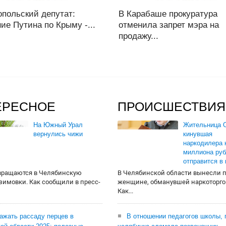
опольский депутат:
В Карабаше прокуратура
ие Путина по Крыму -...
отменила запрет мэра на
продажу...
ЕРЕСНОЕ
ПРОИСШЕСТВИЯ
На Южный Урал
Жительница О
вернулись чижи
кинувшая
наркодилера 
миллиона руб
отправится в
вращаются в Челябинскую
В Челябинской области вынесли 
 зимовки. Как сообщили в пресс-
женщине, обманувшей наркоторго
Как...
сажать рассаду перцев в
В отношении педагогов школы, 