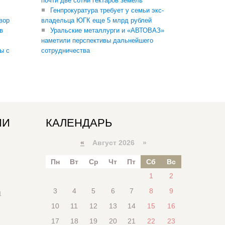
почти две сотни гектаров земель
Генпрокуратура требует у семьи экс-
вор
владельца ЮГК еще 5 млрд рублей
в
Уральские металлурги и «АВТОВАЗ»
наметили перспективы дальнейшего
ы с
сотрудничества
ИИ
КАЛЕНДАРЬ
«
Август 2026 »
Пн
Вт
Ср
Чт
Пт
Сб
Вс
1
2
3
4
5
6
7
8
9
я
10
11
12
13
14
15
16
17
18
19
20
21
22
23