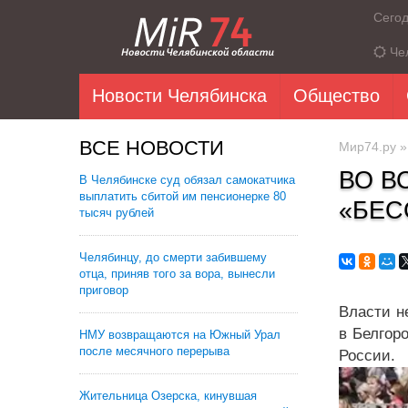
Сего
Че
Новости Челябинска
Общество
ВСЕ НОВОСТИ
Мир74.ру
ВО В
В Челябинске суд обязал самокатчика
выплатить сбитой им пенсионерке 80
«БЕС
тысяч рублей
Челябинцу, до смерти забившему
отца, приняв того за вора, вынесли
приговор
Власти н
в Белгор
НМУ возвращаются на Южный Урал
после месячного перерыва
России.
Жительница Озерска, кинувшая