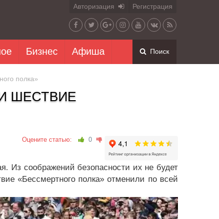
Авторизация
Регистрация
ное
Бизнес
Афиша
Поиск
ного полка»
И ШЕСТВИЕ
Оцените статью:
0
я. Из соображений безопасности их не будет
ствие «Бессмертного полка» отменили по всей