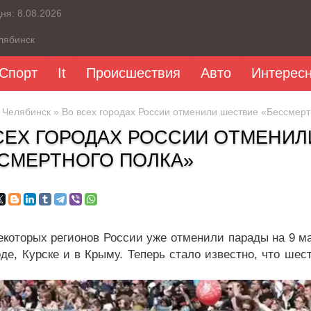
дня:
8.08.2026
лябинск
Спорт
It
Происшествия
Авто
Интерес
»
Челябинск
» Во всех городах России отменили шествие «Бессмерт
СЕХ ГОРОДАХ РОССИИ ОТМЕНИЛ
СМЕРТНОГО ПОЛКА»
екоторых регионов России уже отменили парады на 9 ма
оде, Курске и в Крыму. Теперь стало известно, что ше