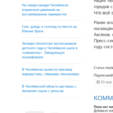
Акция «Б
На северо-западе Челябинска
городов 
ограничили движение на
Что всё 
востребованном перекрестке
Ранее вл
Снег, дождь и гололед остаются на
посвящён
Южном Урале
Аксёнов,
Пресс-се
Четверо пятилетних воспитанников
году сост
детского сада в Челябинске ушли в
«самоволку». Заведующую
оштрафовали
Статья опуб
В Челябинске вынесли приговор
маршрутчику, сбившему пенсионерку
Подписывай
23 апр 
В Челябинской области цистерны с
бензином сошли с рельсов
КОММ
Пока нет н
Добавьте ко