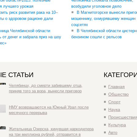
ой области-2025: полезные
челябинка сломала позвоночник,
я лучшего урожая
возбудили уголовное дело
зить риск развития рака на 10–
В Магнитогорске вынесли приго
ты о здоровом рационе дали
мошеннику, охмурявшему женщин 
соцсетях
ница Челябинской области
В Челябинской области цистерн
ь от денег и забрала приз на шоу
бензином сошли с рельсов
ес»
Е СТАТЬИ
КАТЕГОР
Челябинцу, до смерти забившему отца,
Главная
приняв того за вора, вынесли приговор
Общество
Спорт
НМУ возвращаются на Южный Урал после
Наука
месячного перерыва
Происшестви
Культура
Жительница Озерска, кинувшая наркодилера
Авто
на три миллиона рублей, отправится в