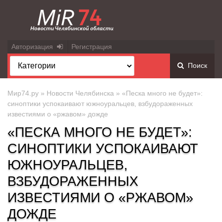
Авторизация
Регистрация
Поиск
Мир74.ру
»
Новости Челябинска
» «Песка много не будет»:
синоптики успокаивают южноуральцев, взбудораженных
известиями о «ржавом» дожде
«ПЕСКА МНОГО НЕ БУДЕТ»:
СИНОПТИКИ УСПОКАИВАЮТ
ЮЖНОУРАЛЬЦЕВ,
ВЗБУДОРАЖЕННЫХ
ИЗВЕСТИЯМИ О «РЖАВОМ»
ДОЖДЕ