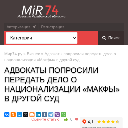
Авторизация
Регистрация
Поиск
Мир74.ру
»
Бизнес
» Адвокаты попросили передать дело о
национализации «Макфы» в другой суд
АДВОКАТЫ ПОПРОСИЛИ
ПЕРЕДАТЬ ДЕЛО О
НАЦИОНАЛИЗАЦИИ «МАКФЫ»
В ДРУГОЙ СУД
Оцените статью:
0