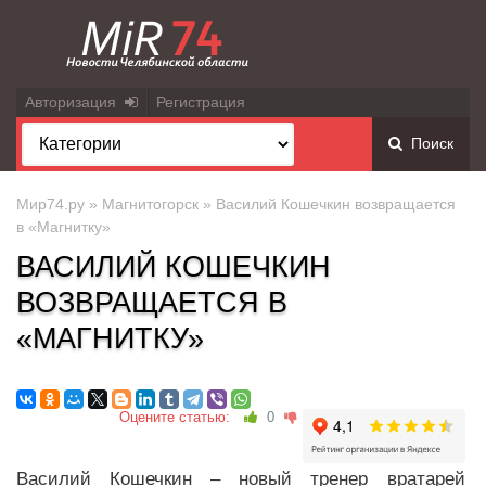
Авторизация
Регистрация
Поиск
Мир74.ру
»
Магнитогорск
» Василий Кошечкин возвращается
в «Магнитку»
ВАСИЛИЙ КОШЕЧКИН
ВОЗВРАЩАЕТСЯ В
«МАГНИТКУ»
Оцените статью:
0
Василий Кошечкин – новый тренер вратарей