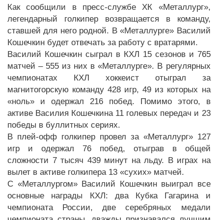
Как сообщили в пресс-службе ХК «Металлург»,
легендарный голкипер возвращается в команду,
ставшей для него родной. В «Металлурге» Василий
Кошечкин будет отвечать за работу с вратарями.
Василий Кошечкин сыграл в КХЛ 15 сезонов и 765
матчей – 555 из них в «Металлурге». В регулярных
чемпионатах КХЛ хоккеист отыграл за
магнитогорскую команду 428 игр, 49 из которых на
«ноль» и одержал 216 побед. Помимо этого, в
активе Василия Кошечкина 11 голевых передач и 23
победы в буллитных сериях.
В плей-офф голкипер провел за «Металлург» 127
игр и одержал 76 побед, отыграв в общей
сложности 7 тысяч 439 минут на льду. В играх на
вылет в активе голкипера 13 «сухих» матчей.
С «Металлургом» Василий Кошечкин выиграл все
основные награды КХЛ: два Кубка Гагарина и
чемпионата России, две серебряных медали
чемпионата страны, дважды признавался лучшим