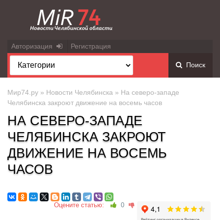
Авторизация
Регистрация
Поиск
Мир74.ру
»
Новости Челябинска
» На северо-западе
Челябинска закроют движение на восемь часов
НА СЕВЕРО-ЗАПАДЕ
ЧЕЛЯБИНСКА ЗАКРОЮТ
ДВИЖЕНИЕ НА ВОСЕМЬ
ЧАСОВ
Оцените статью:
0