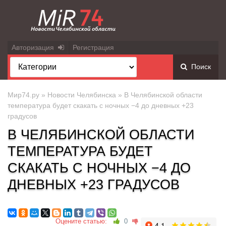
Авторизация
Регистрация
Поиск
Мир74.ру
»
Новости Челябинска
» В Челябинской области
температура будет скакать с ночных −4 до дневных +23
градусов
В ЧЕЛЯБИНСКОЙ ОБЛАСТИ
ТЕМПЕРАТУРА БУДЕТ
СКАКАТЬ С НОЧНЫХ −4 ДО
ДНЕВНЫХ +23 ГРАДУСОВ
Оцените статью:
0