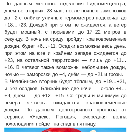
По данным местного отделения Гидрометцентра,
днём во вторник, 28 мая, после ночных заморозков
до −2 столбики уличных термометров подскочат до
+18…+23. Дождей при этом не ожидается, а ветер
будет мощный, с порывами до 17−22 метров в
секунду. В ночь на среду пройдут кратковременные
дожди, будет +6…+11. Осадки возможны весь день,
при этом на юге и крайнем западе ожидается до
+23, на остальной территории — лишь до +11…
+16. В четверг также возможны небольшие дожди,
ночью — заморозки до −4, днём — до +21 и грозы.
В Челябинске вторник будет тёплым, до +19…+21,
и без осадков. Ближайшие две ночи — около +4…
+9, днём — до +12…+15. Со среды и минимум до
вечера четверга ожидаются кратковременные
дожди. По данным долгосрочного прогноза от
сервиса «Яндекс. Погода», очередная волна
похолодания пойдёт на спад в пятницу.