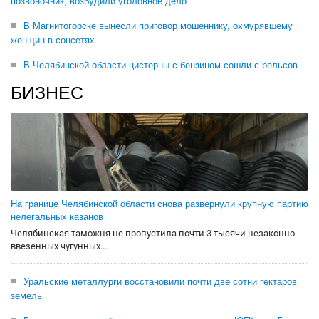
позвоночник, возбудили уголовное дело
В Магнитогорске вынесли приговор мошеннику, охмурявшему
женщин в соцсетях
В Челябинской области цистерны с бензином сошли с рельсов
БИЗНЕС
На границе Челябинской области снова развернули крупную партию
нелегальных казанов
Челябинская таможня не пропустила почти 3 тысячи незаконно
ввезенных чугунных...
Уральские металлурги восстановили почти две сотни гектаров
земель