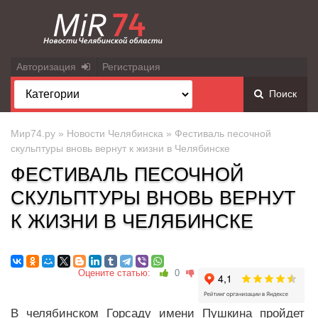
Авторизация
Регистрация
Поиск
Мир74.ру
»
Новости Челябинска
» Фестиваль песочной
скульптуры вновь вернут к жизни в Челябинске
ФЕСТИВАЛЬ ПЕСОЧНОЙ
СКУЛЬПТУРЫ ВНОВЬ ВЕРНУТ
К ЖИЗНИ В ЧЕЛЯБИНСКЕ
Оцените статью:
0
В челябинском Горсаду имени Пушкина пройдет