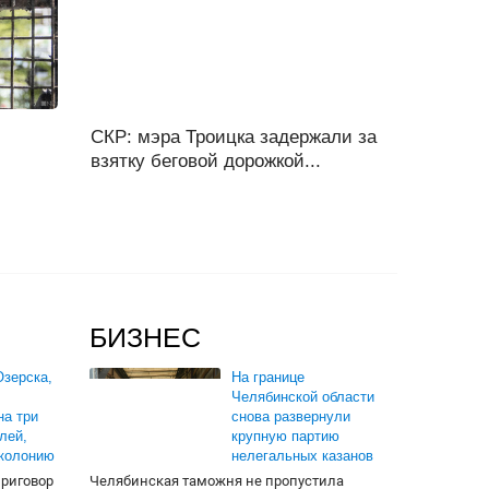
СКР: мэра Троицка задержали за
взятку беговой дорожкой...
БИЗНЕС
зерска,
На границе
Челябинской области
на три
снова развернули
лей,
крупную партию
 колонию
нелегальных казанов
приговор
Челябинская таможня не пропустила