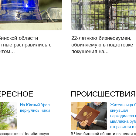
бинской области
22-летнюю бизнесвумен,
стные расправились с
обвиняемую в подготовке
том...
покушения на...
ЕРЕСНОЕ
ПРОИСШЕСТВИЯ
На Южный Урал
Жительница О
вернулись чижи
кинувшая
наркодилера 
миллиона руб
отправится в
вращаются в Челябинскую
В Челябинской области вынесли 