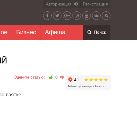
Авторизация
Регистрация
ное
Бизнес
Афиша
Поиск
ИЙ
Оцените статью:
0
о взятке.