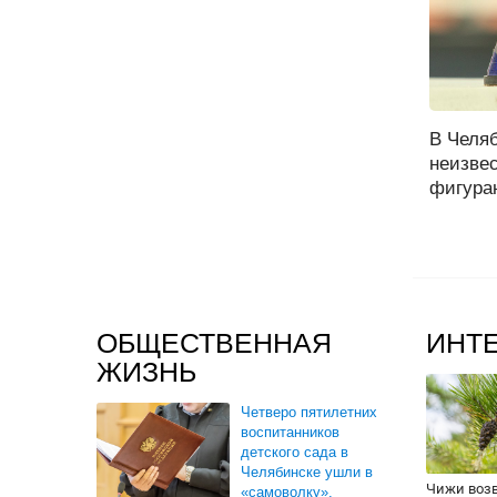
В Челя
неизве
фигуран
ОБЩЕСТВЕННАЯ
ИНТ
ЖИЗНЬ
Четверо пятилетних
воспитанников
детского сада в
Челябинске ушли в
Чижи воз
«самоволку».