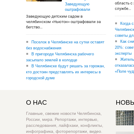
область с
Заведующую
службе...
оштрафовали
Заведующую детским садом в
челябинском «Ньютон» оштрафовали за
Когда 
бегство...
Челябинск
советы дл
Как сни
Поселок в Челябинске на сутки оставят
20%: сове
без водоснабжения
эксперты
В пригороде Челябинска рабочего
Житель
засыпало землей в колодце
отказалас
В Челябинске будут решать за горожан,
«Поле чуд
кто достоин представлять их интересы в
городской думе
О НАС
НОВЫ
Главные, свежие новости Челябинска,
России, мира. Репортажи, интервью,
расследования, лайфхаки, конфликты,
инфографика, фоторепортажи, видео.