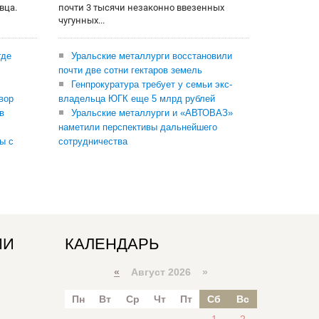
вца.
почти 3 тысячи незаконно ввезенных
чугунных...
где
Уральские металлурги восстановили
почти две сотни гектаров земель
Генпрокуратура требует у семьи экс-
вор
владельца ЮГК еще 5 млрд рублей
в
Уральские металлурги и «АВТОВАЗ»
наметили перспективы дальнейшего
ы с
сотрудничества
ИИ
КАЛЕНДАРЬ
«
Август 2026 »
Пн
Вт
Ср
Чт
Пт
Сб
Вс