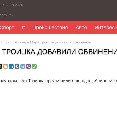
дня:
8.08.2026
лябинск
Спорт
It
Происшествия
Авто
Интерес
»
Происшествия
» Мэру Троицка добавили обвинений
 ТРОИЦКА ДОБАВИЛИ ОБВИНЕН
ноуральского Троицка предъявили еще одно обвинение в