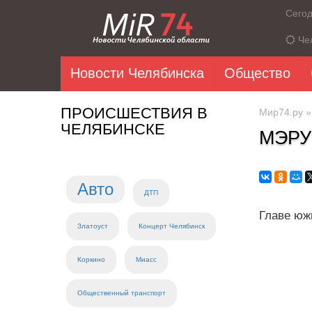
Сего
Че
Новости Челябинска
Общество
ПРОИСШЕСТВИЯ В
Мир74.ру
ЧЕЛЯБИНСКЕ
МЭРУ
Авто
ДТП
Главе юж
Златоуст
Концерт Челябинск
Коркино
Миасс
Общественный транспорт