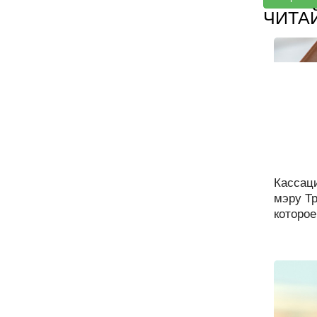
ЧИТА
Кассац
мэру Тр
которое.