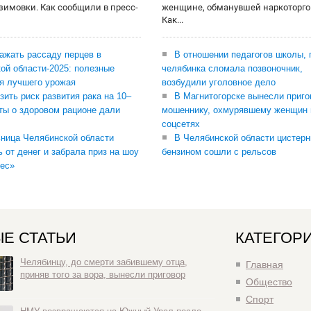
 зимовки. Как сообщили в пресс-
женщине, обманувшей наркоторго
Как...
сажать рассаду перцев в
В отношении педагогов школы, 
ой области-2025: полезные
челябинка сломала позвоночник,
я лучшего урожая
возбудили уголовное дело
зить риск развития рака на 10–
В Магнитогорске вынесли приго
ты о здоровом рационе дали
мошеннику, охмурявшему женщин 
соцсетях
ница Челябинской области
В Челябинской области цистерн
ь от денег и забрала приз на шоу
бензином сошли с рельсов
ес»
Е СТАТЬИ
КАТЕГОР
Челябинцу, до смерти забившему отца,
Главная
приняв того за вора, вынесли приговор
Общество
Спорт