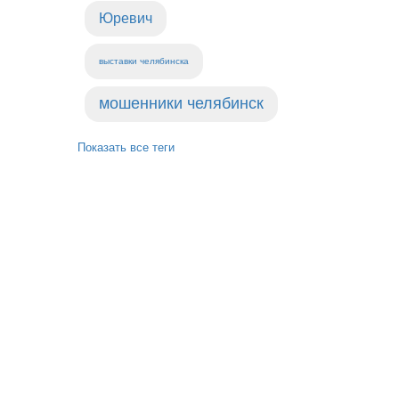
Юревич
выставки челябинска
мошенники челябинск
Показать все теги