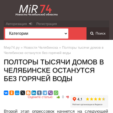
Авторизация
Регистрация
Поиск
Мир74.ру
»
Новости Челябинска
» Полторы тысячи домов в
Челябинске останутся без горячей воды
ПОЛТОРЫ ТЫСЯЧИ ДОМОВ В
ЧЕЛЯБИНСКЕ ОСТАНУТСЯ
БЕЗ ГОРЯЧЕЙ ВОДЫ
Оцените статью:
0
Второй этап опрессовок начнется на следующей