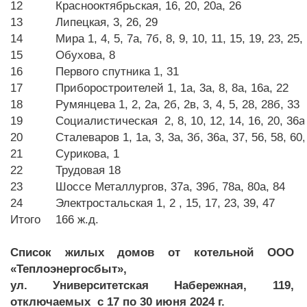
12
Краснооктябрьская, 16, 20, 20а, 26
13
Липецкая, 3, 26, 29
14
Мира 1, 4, 5, 7а, 7б, 8, 9, 10, 11, 15, 19, 23, 25
15
Обухова, 8
16
Первого спутника 1, 31
17
Приборостроителей 1, 1а, 3а, 8, 8а, 16а, 22
18
Румянцева 1, 2, 2а, 2б, 2в, 3, 4, 5, 28, 28б, 33
19
Социалистическая 2, 8, 10, 12, 14, 16, 20, 36а, 
20
Сталеваров 1, 1а, 3, 3а, 3б, 36а, 37, 56, 58, 60,
21
Сурикова, 1
22
Трудовая 18
23
Шоссе Металлургов, 37а, 39б, 78а, 80а, 84
24
Электростальская 1, 2 , 15, 17, 23, 39, 47
Итого
166 ж.д.
Список жилых домов от котельной ООО
«Теплоэнергосбыт»,
ул. Университетская Набережная, 119,
отключаемых с 17 по 30 июня 2024 г.