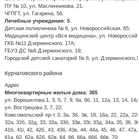
ПУ № 10, ул. Масленникова, 21;
ЧГПГТ, ул. Гагарина, 56.
Лечебные учреждения: 5
Детская поликлиника № 6, ул. Новороссийская, 65;
Медицинский центр «Вся медицина», ул. Новороссийс
ГКБ №11 Дзержинского, 17А;
ГБУЗ ДС №6 Дзержинского, 19;
Городской детский санаторий № 6, ул. Дзержинского,1
Курчатовского района
Адрес
Многоквартирные жилые дома: 3
65
ул. Ворошилова 1, 3, 5, 7, 9, 9а, 9б, 11, 12а, 13, 14, 14а,
ул. Вострецова 3, 7, 22;
Комсомольский пр-т 3, 3а, 3б, 3в, 18, 18а, 22, 22а, 22б,
32а, 32б, 32д, 33, 33а, 33б, 33в, 33г, 33д, 34а, 35, 36, 36
41б, 41г, 42, 42б, 43, 43б, 43в, 44, 44а, 45, 46, 47, 47а, 
61а, 62, 62а, 62б, 62в, 64, 66, 66а, 66б, 66в, 70;