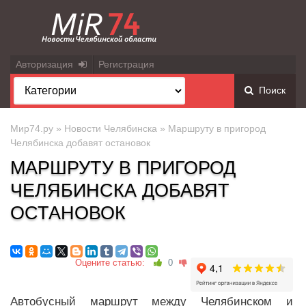
Авторизация
Регистрация
Поиск
Мир74.ру
»
Новости Челябинска
» Маршруту в пригород
Челябинска добавят остановок
МАРШРУТУ В ПРИГОРОД
ЧЕЛЯБИНСКА ДОБАВЯТ
ОСТАНОВОК
Оцените статью:
0
Автобусный маршрут между Челябинском и