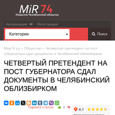
Авторизация
Регистрация
Поиск
Мир74.ру
»
Общество
» Четвертый претендент на пост
губернатора сдал документы в Челябинский облизбирком
ЧЕТВЕРТЫЙ ПРЕТЕНДЕНТ НА
ПОСТ ГУБЕРНАТОРА СДАЛ
ДОКУМЕНТЫ В ЧЕЛЯБИНСКИЙ
ОБЛИЗБИРКОМ
Оцените статью:
0