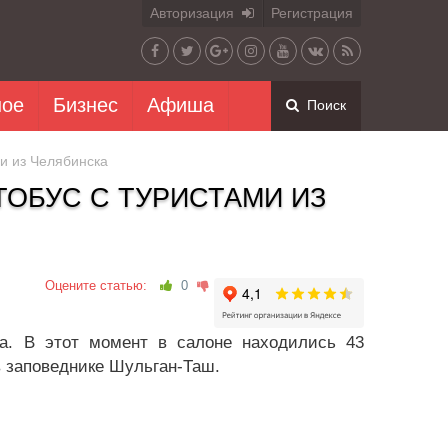
Авторизация
Регистрация
ное
Бизнес
Афиша
Поиск
ми из Челябинска
ТОБУС С ТУРИСТАМИ ИЗ
Оцените статью:
0
ка. В этот момент в салоне находились 43
в заповеднике Шульган-Таш.