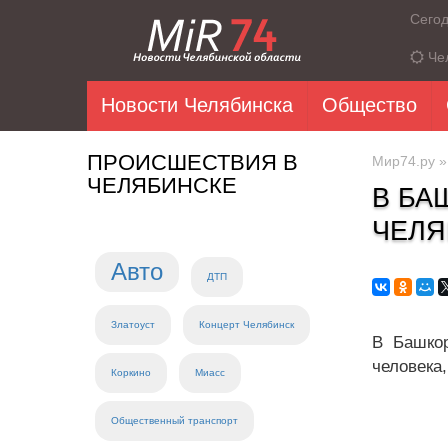
Сего
Че
Новости Челябинска
Общество
ПРОИСШЕСТВИЯ В
Мир74.ру
ЧЕЛЯБИНСКЕ
В БА
ЧЕЛЯ
Авто
ДТП
Златоуст
Концерт Челябинск
В Башкор
человека
Коркино
Миасс
Общественный транспорт