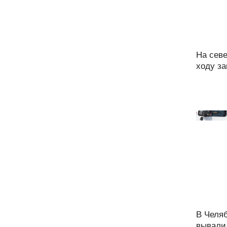
На севе
ходу за
В Челя
вывали