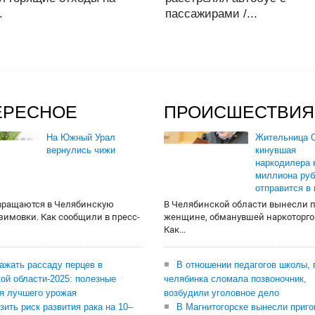
.
пассажирами /...
ЕРЕСНОЕ
ПРОИСШЕСТВИЯ
На Южный Урал
Жительница О
вернулись чижи
кинувшая
наркодилера 
миллиона руб
отправится в
вращаются в Челябинскую
В Челябинской области вынесли 
 зимовки. Как сообщили в пресс-
женщине, обманувшей наркоторго
Как...
сажать рассаду перцев в
В отношении педагогов школы, 
ой области-2025: полезные
челябинка сломала позвоночник,
я лучшего урожая
возбудили уголовное дело
зить риск развития рака на 10–
В Магнитогорске вынесли приго