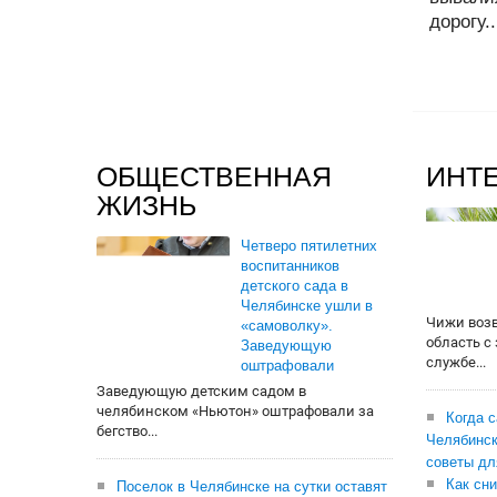
дорогу..
ОБЩЕСТВЕННАЯ
ИНТ
ЖИЗНЬ
Четверо пятилетних
воспитанников
детского сада в
Челябинске ушли в
Чижи воз
«самоволку».
область с
Заведующую
службе...
оштрафовали
Заведующую детским садом в
челябинском «Ньютон» оштрафовали за
Когда 
бегство...
Челябинск
советы дл
Как сни
Поселок в Челябинске на сутки оставят