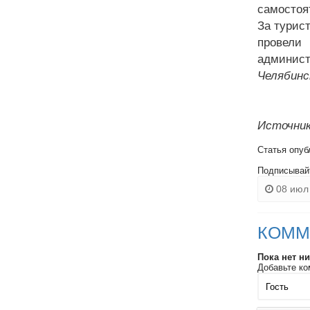
самостоя
За турис
провели
админист
Челябинс
Источник
Статья опуб
Подписывай
08 июл 
КОММ
Пока нет н
Добавьте ко