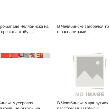
ро-западе Челябинска на
В Челябинске загорелся т
горелся автобус...
с пассажирами...
бинске мусоровоз
В Челябинске маршрутчик
л горящие отходы на
расстрелял автобус с