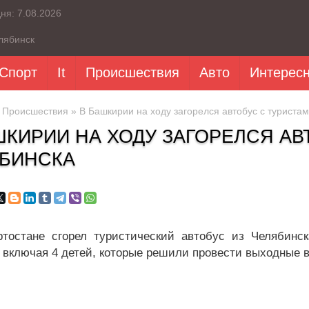
дня:
7.08.2026
лябинск
Спорт
It
Происшествия
Авто
Интерес
»
Происшествия
» В Башкирии на ходу загорелся автобус с туриста
ШКИРИИ НА ХОДУ ЗАГОРЕЛСЯ АВ
БИНСКА
тостане сгорел туристический автобус из Челябинс
, включая 4 детей, которые решили провести выходные 