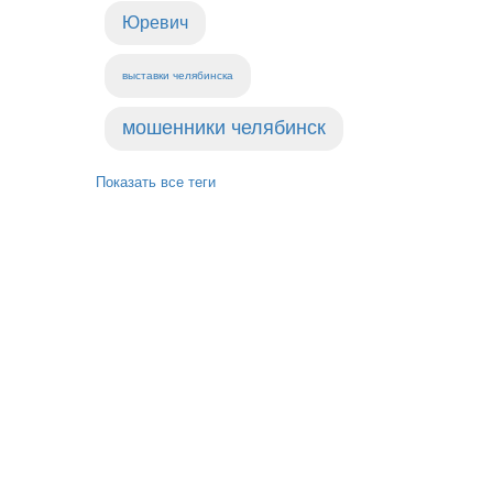
Юревич
выставки челябинска
мошенники челябинск
Показать все теги