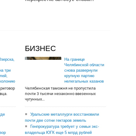
БИЗНЕС
зерска,
На границе
Челябинской области
на три
снова развернули
лей,
крупную партию
 колонию
нелегальных казанов
приговор
Челябинская таможня не пропустила
вца.
почти 3 тысячи незаконно ввезенных
чугунных...
где
Уральские металлурги восстановили
почти две сотни гектаров земель
Генпрокуратура требует у семьи экс-
вор
владельца ЮГК еще 5 млрд рублей