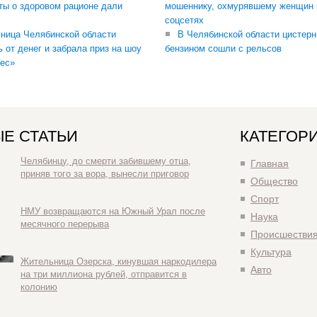
ты о здоровом рационе дали
мошеннику, охмурявшему женщин 
соцсетях
ница Челябинской области
В Челябинской области цистерн
ь от денег и забрала приз на шоу
бензином сошли с рельсов
ес»
Е СТАТЬИ
КАТЕГОР
Челябинцу, до смерти забившему отца,
Главная
приняв того за вора, вынесли приговор
Общество
Спорт
НМУ возвращаются на Южный Урал после
Наука
месячного перерыва
Происшестви
Культура
Жительница Озерска, кинувшая наркодилера
Авто
на три миллиона рублей, отправится в
колонию