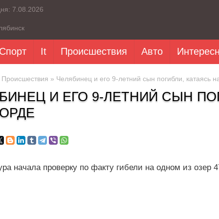
дня:
7.08.2026
лябинск
Спорт
It
Происшествия
Авто
Интерес
»
Происшествия
» Челябинец и его 9-летний сын погибли, катаясь н
БИНЕЦ И ЕГО 9-ЛЕТНИЙ СЫН ПО
ОРДЕ
ра начала проверку по факту гибели на одном из озер 4