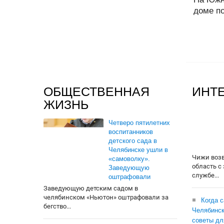
доме по
ОБЩЕСТВЕННАЯ
ИНТ
ЖИЗНЬ
Четверо пятилетних
воспитанников
детского сада в
Челябинске ушли в
Чижи воз
«самоволку».
область с
Заведующую
службе...
оштрафовали
Заведующую детским садом в
челябинском «Ньютон» оштрафовали за
Когда 
бегство...
Челябинск
советы дл