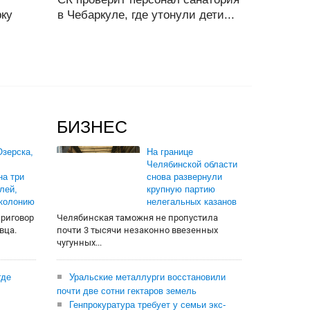
рку
в Чебаркуле, где утонули дети...
БИЗНЕС
зерска,
На границе
Челябинской области
на три
снова развернули
лей,
крупную партию
 колонию
нелегальных казанов
приговор
Челябинская таможня не пропустила
вца.
почти 3 тысячи незаконно ввезенных
чугунных...
где
Уральские металлурги восстановили
почти две сотни гектаров земель
Генпрокуратура требует у семьи экс-