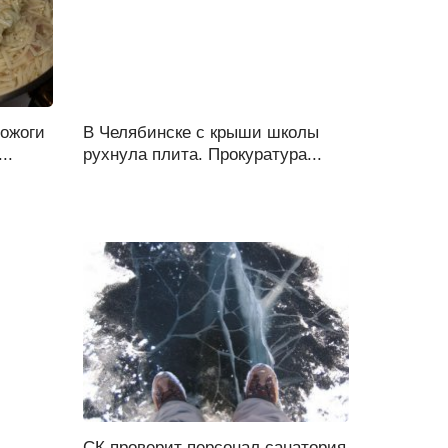
 ожоги
В Челябинске с крыши школы
..
рухнула плита. Прокуратура...
СК проверит персонал санатория