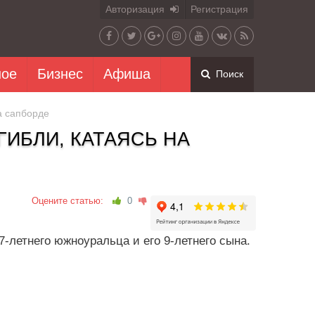
Авторизация
Регистрация
ное
Бизнес
Афиша
Поиск
а сапборде
ГИБЛИ, КАТАЯСЬ НА
Оцените статью:
0
7-летнего южноуральца и его 9-летнего сына.