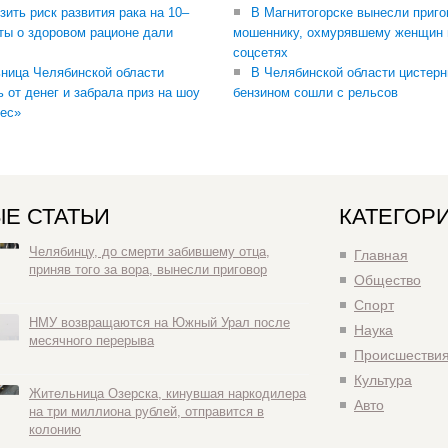
зить риск развития рака на 10–
В Магнитогорске вынесли приго
ты о здоровом рационе дали
мошеннику, охмурявшему женщин 
соцсетях
ница Челябинской области
В Челябинской области цистерн
ь от денег и забрала приз на шоу
бензином сошли с рельсов
ес»
Е СТАТЬИ
КАТЕГОР
Челябинцу, до смерти забившему отца,
Главная
приняв того за вора, вынесли приговор
Общество
Спорт
НМУ возвращаются на Южный Урал после
Наука
месячного перерыва
Происшестви
Культура
Жительница Озерска, кинувшая наркодилера
Авто
на три миллиона рублей, отправится в
колонию