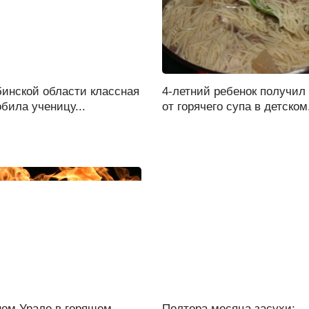
бинской области классная
4-летний ребенок получил
била ученицу...
от горячего супа в детском.
ом Урале в горящем
Полтора месяца засухи: