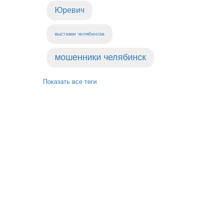
Юревич
выставки челябинска
мошенники челябинск
Показать все теги