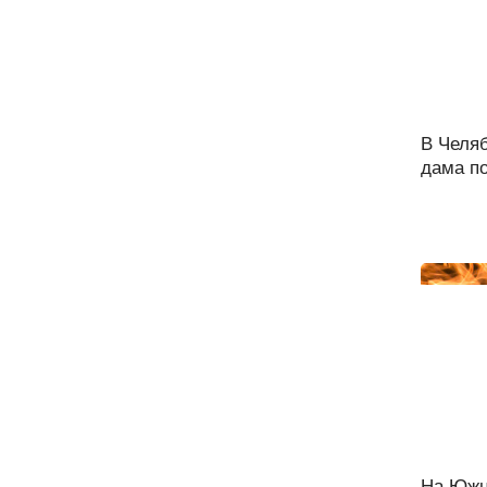
В Челя
дама по
На Южн