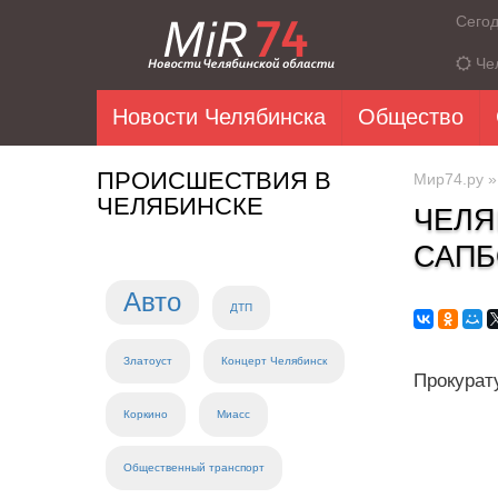
Сего
Че
Новости Челябинска
Общество
ПРОИСШЕСТВИЯ В
Мир74.ру
ЧЕЛЯБИНСКЕ
ЧЕЛЯ
САПБ
Авто
ДТП
Златоуст
Концерт Челябинск
Прокурату
Коркино
Миасс
Общественный транспорт