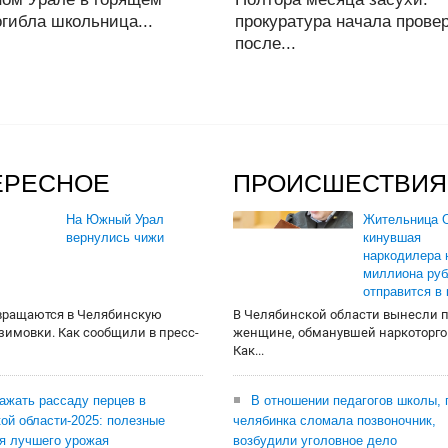
гибла школьница...
прокуратура начала прове
после...
ЕРЕСНОЕ
ПРОИСШЕСТВИЯ
На Южный Урал
Жительница О
вернулись чижи
кинувшая
наркодилера 
миллиона руб
отправится в
вращаются в Челябинскую
В Челябинской области вынесли 
 зимовки. Как сообщили в пресс-
женщине, обманувшей наркоторго
Как...
сажать рассаду перцев в
В отношении педагогов школы, 
ой области-2025: полезные
челябинка сломала позвоночник,
я лучшего урожая
возбудили уголовное дело