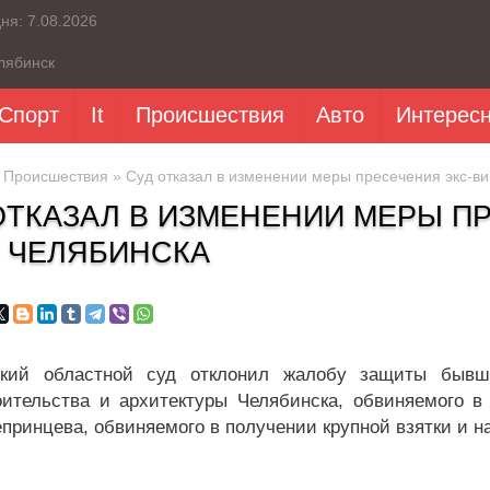
дня:
7.08.2026
лябинск
Спорт
It
Происшествия
Авто
Интерес
»
Происшествия
» Суд отказал в изменении меры пресечения экс-в
ОТКАЗАЛ В ИЗМЕНЕНИИ МЕРЫ П
 ЧЕЛЯБИНСКА
ский областной суд отклонил жалобу защиты бывше
оительства и архитектуры Челябинска, обвиняемого в
епринцева, обвиняемого в получении крупной взятки и н