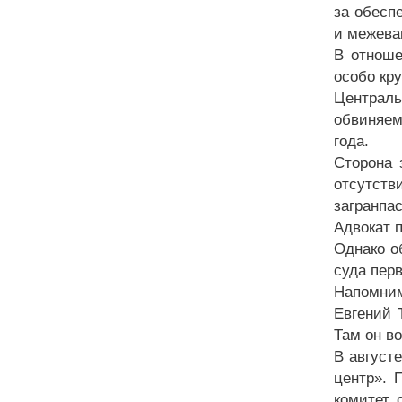
за обесп
и межева
В отноше
особо кр
Централ
обвиняем
года.
Сторона 
отсутст
загранпас
Адвокат 
Однако о
суда пер
Напомним
Евгений 
Там он в
В август
центр». 
комитет, 