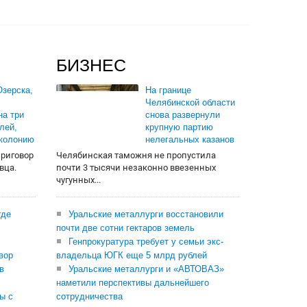
БИЗНЕС
зерска,
На границе
Челябинской области
на три
снова развернули
лей,
крупную партию
 колонию
нелегальных казанов
приговор
Челябинская таможня не пропустила
вца.
почти 3 тысячи незаконно ввезенных
чугунных...
где
Уральские металлурги восстановили
почти две сотни гектаров земель
Генпрокуратура требует у семьи экс-
вор
владельца ЮГК еще 5 млрд рублей
в
Уральские металлурги и «АВТОВАЗ»
наметили перспективы дальнейшего
ы с
сотрудничества