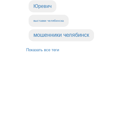
Юревич
выставки челябинска
мошенники челябинск
Показать все теги