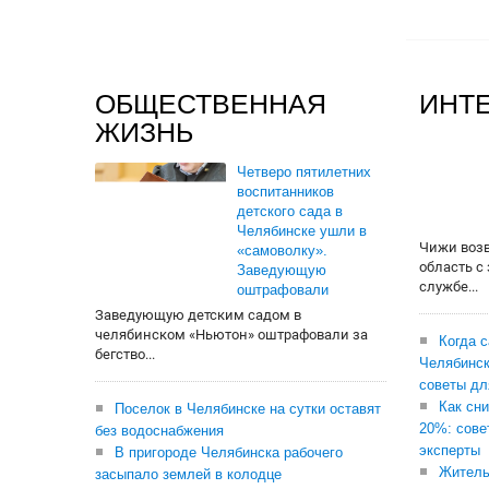
ОБЩЕСТВЕННАЯ
ИНТ
ЖИЗНЬ
Четверо пятилетних
воспитанников
детского сада в
Челябинске ушли в
Чижи воз
«самоволку».
область с
Заведующую
службе...
оштрафовали
Заведующую детским садом в
челябинском «Ньютон» оштрафовали за
Когда 
бегство...
Челябинск
советы дл
Как сни
Поселок в Челябинске на сутки оставят
20%: сове
без водоснабжения
эксперты
В пригороде Челябинска рабочего
Житель
засыпало землей в колодце