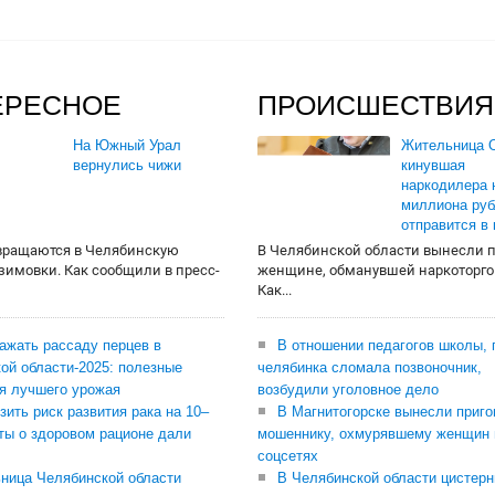
ЕРЕСНОЕ
ПРОИСШЕСТВИЯ
На Южный Урал
Жительница О
вернулись чижи
кинувшая
наркодилера 
миллиона руб
отправится в
вращаются в Челябинскую
В Челябинской области вынесли 
 зимовки. Как сообщили в пресс-
женщине, обманувшей наркоторго
Как...
сажать рассаду перцев в
В отношении педагогов школы, 
ой области-2025: полезные
челябинка сломала позвоночник,
я лучшего урожая
возбудили уголовное дело
зить риск развития рака на 10–
В Магнитогорске вынесли приго
ты о здоровом рационе дали
мошеннику, охмурявшему женщин 
соцсетях
ница Челябинской области
В Челябинской области цистерн