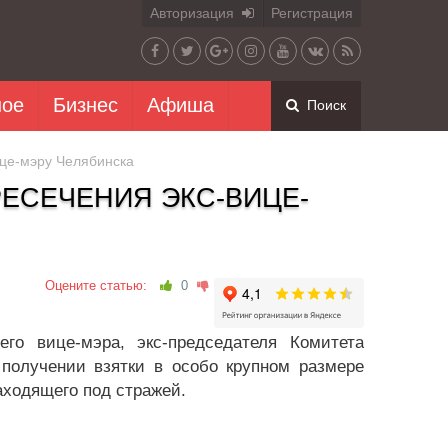
Авторизация
Регистрация
ное
Бизнес
Афиша
Поиск
ице-мэру Челябинска
РЕСЕЧЕНИЯ ЭКС-ВИЦЕ-
Оцените статью:
0
го вице-мэра, экс-председателя Комитета
 получении взятки в особо крупном размере
аходящего под стражей.