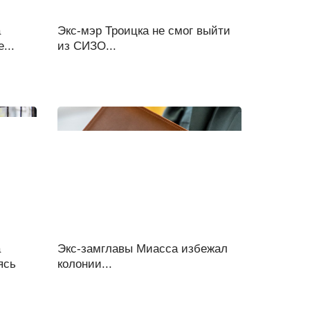
а
Экс-мэр Троицка не смог выйти
...
из СИЗО...
а
Экс-замглавы Миасса избежал
ясь
колонии...