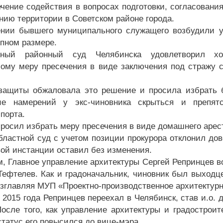
ечение содействия в вопросах подготовки, согласовани
нию территории в Советском районе города.
нии бывшего муниципального служащего возбудили уг
упном размере.
ьный районный суд Челябинска удовлетворил ход
ому меру пресечения в виде заключения под стражу ср
защиты обжаловала это решение и просила избрать б
вие намерений у экс-чиновника скрыться и препят
порта.
просил избрать меру пресечения в виде домашнего арес
бластной суд с учетом позиции прокурора отклонил до
вой инстанции оставил без изменения.
, Главное управление архитектуры Сергей Репринцев во
Тефтелев. Как и градоначальник, чиновник был выходце
озглавляя МУП «Проектно-производственное архитектур
е 2015 года Репринцев переехал в Челябинск, став и.о
После того, как управление архитектуры и градострои
статус его повысился до вице-мэра.