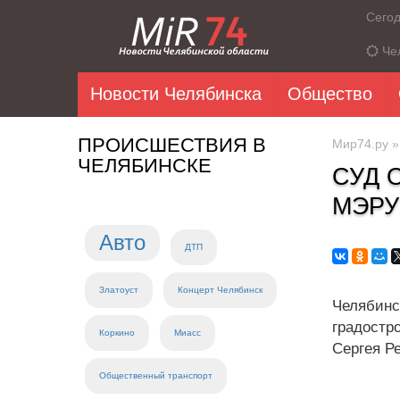
Сего
Че
Новости Челябинска
Общество
ПРОИСШЕСТВИЯ В
Мир74.ру
ЧЕЛЯБИНСКЕ
СУД 
МЭРУ
Авто
ДТП
Златоуст
Концерт Челябинск
Челябин
градостр
Коркино
Миасс
Сергея Р
Общественный транспорт