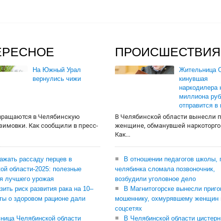
ЕРЕСНОЕ
ПРОИСШЕСТВИЯ
На Южный Урал
Жительница О
вернулись чижи
кинувшая
наркодилера 
миллиона руб
отправится в
вращаются в Челябинскую
В Челябинской области вынесли 
 зимовки. Как сообщили в пресс-
женщине, обманувшей наркоторго
Как...
сажать рассаду перцев в
В отношении педагогов школы, 
ой области-2025: полезные
челябинка сломала позвоночник,
я лучшего урожая
возбудили уголовное дело
зить риск развития рака на 10–
В Магнитогорске вынесли приго
ты о здоровом рационе дали
мошеннику, охмурявшему женщин 
соцсетях
ница Челябинской области
В Челябинской области цистерн