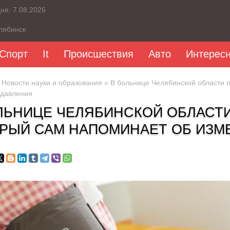
дня:
7.08.2026
лябинск
Спорт
It
Происшествия
Авто
Интерес
»
Новости науки и образования
» В больнице Челябинской области 
 давления
ЛЬНИЦЕ ЧЕЛЯБИНСКОЙ ОБЛАСТ
РЫЙ САМ НАПОМИНАЕТ ОБ ИЗМ