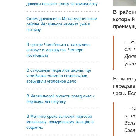
дважды повысят плату за коммуналку
В район
Схему движения в Металлургическом
который
районе Челябинска изменят уже в
преимуще
пятницу
— В 
В центре Челябинска столкнулись
от п
автобус и маршрутка. Четверо
пострадали
Долг
усло
В отношении педагогов школы, где
челябинка сломала позвоночник,
Если же 
возбудили уголовное дело
передава
часы. Ес
В Челябинской области поезд снес с
переезда легковушку
— Ос
в с
В Магнитогорске вынесли приговор
мошеннику, охмурявшему женщин в
бол
соцсетях
давл