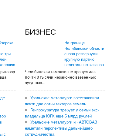
БИЗНЕС
зерска,
На границе
Челябинской области
на три
снова развернули
лей,
крупную партию
 колонию
нелегальных казанов
приговор
Челябинская таможня не пропустила
вца.
почти 3 тысячи незаконно ввезенных
чугунных...
где
Уральские металлурги восстановили
почти две сотни гектаров земель
Генпрокуратура требует у семьи экс-
вор
владельца ЮГК еще 5 млрд рублей
в
Уральские металлурги и «АВТОВАЗ»
наметили перспективы дальнейшего
ы с
сотрудничества