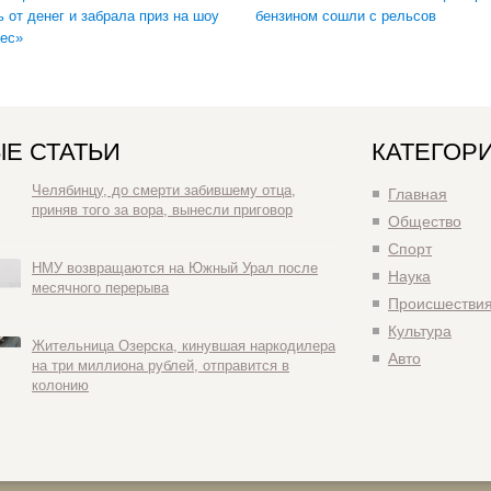
ь от денег и забрала приз на шоу
бензином сошли с рельсов
ес»
Е СТАТЬИ
КАТЕГОР
Челябинцу, до смерти забившему отца,
Главная
приняв того за вора, вынесли приговор
Общество
Спорт
НМУ возвращаются на Южный Урал после
Наука
месячного перерыва
Происшестви
Культура
Жительница Озерска, кинувшая наркодилера
Авто
на три миллиона рублей, отправится в
колонию