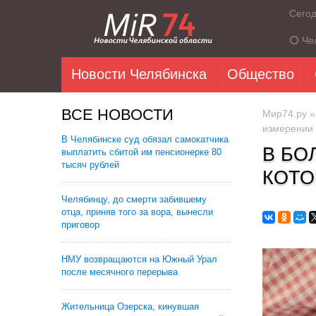
Сего
Че
Новости Челябинска
Общество
ВСЕ НОВОСТИ
Мир74.ру
измерении
В Челябинске суд обязал самокатчика
В БО
выплатить сбитой им пенсионерке 80
тысяч рублей
КОТО
Челябинцу, до смерти забившему
отца, приняв того за вора, вынесли
приговор
НМУ возвращаются на Южный Урал
после месячного перерыва
Жительница Озерска, кинувшая