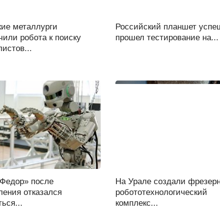
кие металлурги
Российский планшет успе
или робота к поиску
прошел тестирование на...
истов...
«Федор» после
На Урале создали фрезер
ления отказался
робототехнологический
ься...
комплекс...