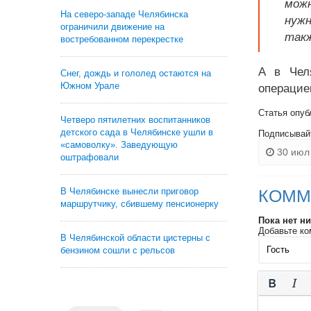
можн
На северо-западе Челябинска
нужн
ограничили движение на
такж
востребованном перекрестке
А в Чел
Снег, дождь и гололед остаются на
Южном Урале
операцие
Статья опуб
Четверо пятилетних воспитанников
детского сада в Челябинске ушли в
Подписывай
«самоволку». Заведующую
30 июл 
оштрафовали
КОММ
В Челябинске вынесли приговор
маршрутчику, сбившему пенсионерку
Пока нет н
Добавьте ко
В Челябинской области цистерны с
бензином сошли с рельсов