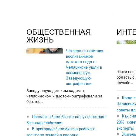
ОБЩЕСТВЕННАЯ
ИНТ
ЖИЗНЬ
Четверо пятилетних
воспитанников
детского сада в
Челябинске ушли в
Чижи воз
«самоволку».
область с
Заведующую
службе...
оштрафовали
Заведующую детским садом в
челябинском «Ньютон» оштрафовали за
Когда 
бегство...
Челябинск
советы дл
Как сни
Поселок в Челябинске на сутки оставят
20%: сове
без водоснабжения
эксперты
В пригороде Челябинска рабочего
Житель
засыпало землей в колодце