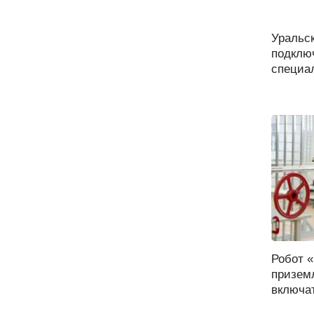
Уральс
подключ
специал
Робот 
призем
включат