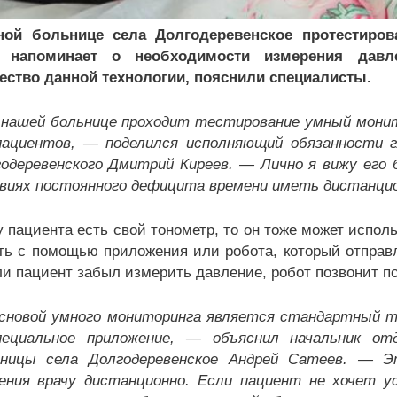
ной больнице села Долгодеревенское протестиро
 напоминает о необходимости измерения давл
ство данной технологии, пояснили специалисты.
нашей больнице проходит тестирование умный мони
ациентов, — поделился исполняющий обязанности г
одеревенского Дмитрий Киреев. — Лично я вижу его 
виях постоянного дефицита времени иметь дистанцио
у пациента есть свой тонометр, то он тоже может испол
ть с помощью приложения или робота, который отправл
ли пациент забыл измерить давление, робот позвонит по
новой умного мониторинга является стандартный т
пециальное приложение, — объяснил начальник от
ьницы села Долгодеревенское Андрей Сатеев. — Э
ения врачу дистанционно. Если пациент не хочет 