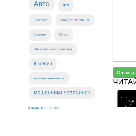
Авто
ДТП
Златоуст
Концерт Челябинск
Коркино
Миасс
Общественный транспорт
Юревич
Отправит
выставки челябинска
ЧИТА
мошенники челябинск
Показать все теги