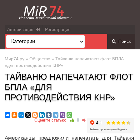
Авторизация
Регистрация
Поиск
Мир74.ру
»
Общество
» Тайваню напечатают флот БПЛА
«для противодействия КНР»
ТАЙВАНЮ НАПЕЧАТАЮТ ФЛОТ
БПЛА «ДЛЯ
ПРОТИВОДЕЙСТВИЯ КНР»
Оцените статью:
0
Американцы предложили напечатать для Тайваня