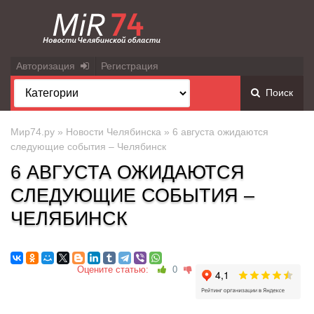
Авторизация
Регистрация
Поиск
Мир74.ру
»
Новости Челябинска
» 6 августа ожидаются
следующие события – Челябинск
6 АВГУСТА ОЖИДАЮТСЯ
СЛЕДУЮЩИЕ СОБЫТИЯ –
ЧЕЛЯБИНСК
Оцените статью:
0