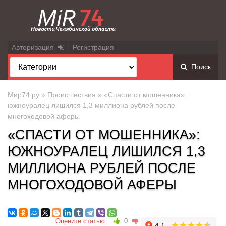
Авторизация
Регистрация
Поиск
Мир74.ру
»
Происшествия
» «Спасти от мошенника»:
южноуралец лишился 1,3 миллиона рублей после
многоходовой аферы
«СПАСТИ ОТ МОШЕННИКА»:
ЮЖНОУРАЛЕЦ ЛИШИЛСЯ 1,3
МИЛЛИОНА РУБЛЕЙ ПОСЛЕ
МНОГОХОДОВОЙ АФЕРЫ
Оцените статью:
0