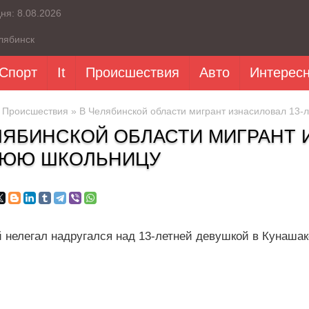
дня:
8.08.2026
лябинск
Спорт
It
Происшествия
Авто
Интерес
»
Происшествия
» В Челябинской области мигрант изнасиловал 13
ЛЯБИНСКОЙ ОБЛАСТИ МИГРАНТ 
НЮЮ ШКОЛЬНИЦУ
й нелегал надругался над 13-летней девушкой в Кунашак