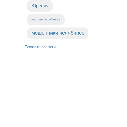
Юревич
выставки челябинска
мошенники челябинск
Показать все теги