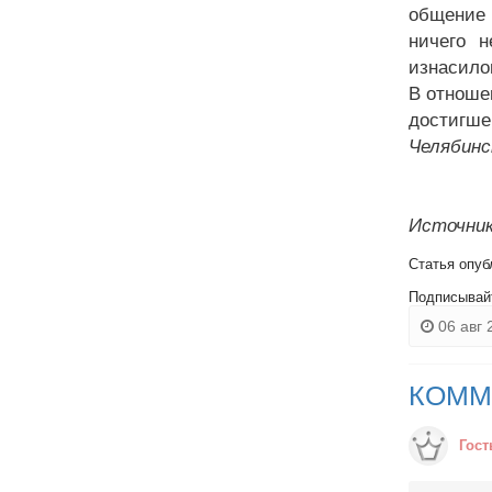
общение 
ничего н
изнасило
В отноше
достигше
Челябинс
Источник
Статья опуб
Подписывай
06 авг 
КОММ
Гост