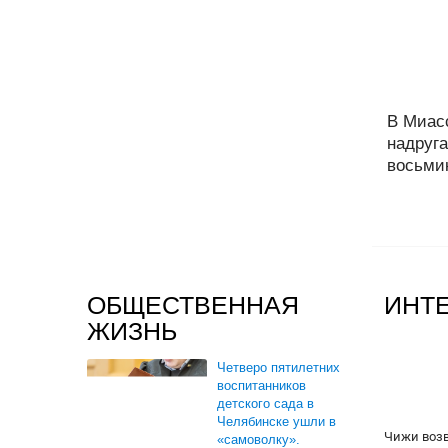
В Миас
надруг
восьмик
ОБЩЕСТВЕННАЯ
ИНТ
ЖИЗНЬ
Четверо пятилетних
воспитанников
детского сада в
Челябинске ушли в
Чижи воз
«самоволку».