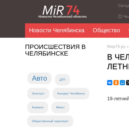
Сего
Че
Новости Челябинска
Общество
ПРОИСШЕСТВИЯ В
Мир74.ру
ЧЕЛЯБИНСКЕ
В ЧЕ
ЛЕТ
Авто
ДТП
Златоуст
Концерт Челябинск
19-летни
Коркино
Миасс
Общественный транспорт