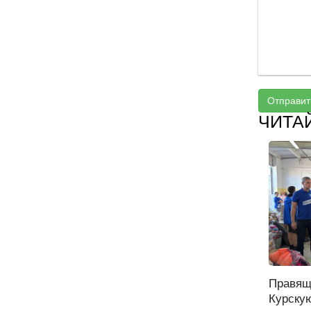
Отправит
ЧИТА
Правящ
Курску