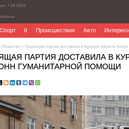
дня:
7.08.2026
лябинск
Спорт
It
Происшествия
Авто
Интерес
»
Общество
» Правящая партия доставила в Курскую область более
ЯЩАЯ ПАРТИЯ ДОСТАВИЛА В КУ
ТОНН ГУМАНИТАРНОЙ ПОМОЩИ