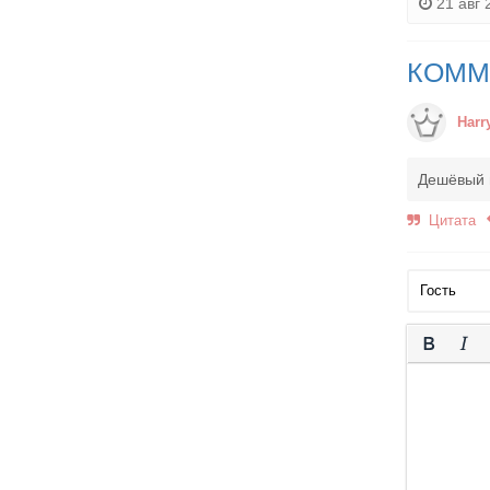
21 авг 
КОММ
Harr
Дешёвый п
Цитата