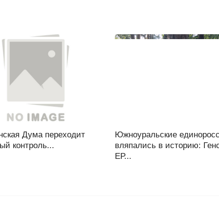
нская Дума переходит
Южноуральские единорос
ый контроль...
вляпались в историю: Ген
ЕР...