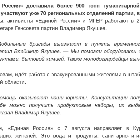
 Россия» доставила более 900 тонн гуманитарн
участвуют уже 70 региональных отделений партии, в 
ы, активисты «Единой России» и МГЕР работают в 2
ретаря Генсовета партии Владимир Якушев.
обильные бригады выезжают в пункты временног
тил Владимир Якушев. — Мы помогли оборудовать бо
уктами, бытовой химией. Также молодогвардейцы вып
ловам, идёт работа с эвакуированными жителями в шта
й области.
омощь оказывают наши юристы. Консультации получ
бе можно получить продуктовые наборы, их выд
казал Владимир Якушев.
м, «Единая Россия» с 7 августа направляет в Ку
вших жителей. Это вода и продукты, санитарно-гиг