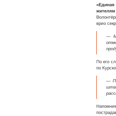
«Единая
жителям 
Волонтёр
врио сек
— М
отме
прод
По его с
по Курско
— П
шта
расс
Напомни
пострада