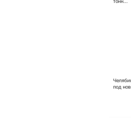
тонн...
Челяби
под нов