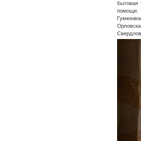
бытовая 
помощи.
Гумконв
Орловска
Свердлов