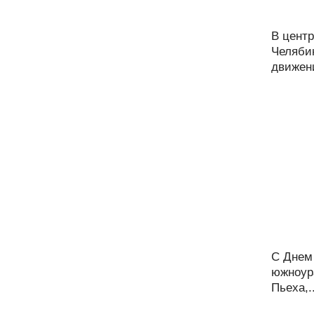
В центр
Челяби
движени
С Днем
южноур
Пьеха,..