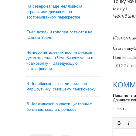
Точку же
На северо-западе Челябинска
минут.
ограничили движение на
Челябинс
востребованном перекрестке
Снег, дождь и гололед остаются на
Источник
Южном Урале
Статья опуб
Четверо пятилетних воспитанников
Подписывай
детского сада в Челябинске ушли в
«самоволку». Заведующую
22 авг 
оштрафовали
КОММ
В Челябинске вынесли приговор
маршрутчику, сбившему пенсионерку
Пока нет н
Добавьте ко
В Челябинской области цистерны с
бензином сошли с рельсов