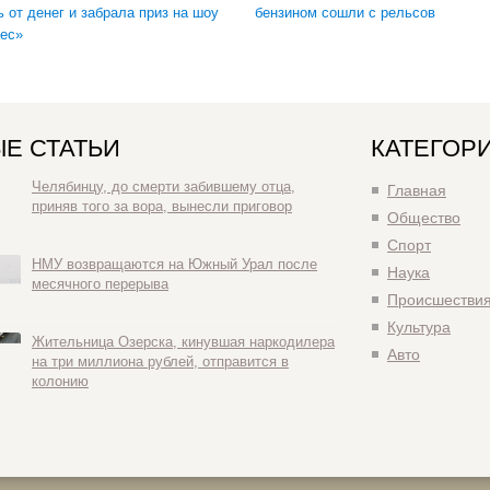
ь от денег и забрала приз на шоу
бензином сошли с рельсов
ес»
Е СТАТЬИ
КАТЕГОР
Челябинцу, до смерти забившему отца,
Главная
приняв того за вора, вынесли приговор
Общество
Спорт
НМУ возвращаются на Южный Урал после
Наука
месячного перерыва
Происшестви
Культура
Жительница Озерска, кинувшая наркодилера
Авто
на три миллиона рублей, отправится в
колонию