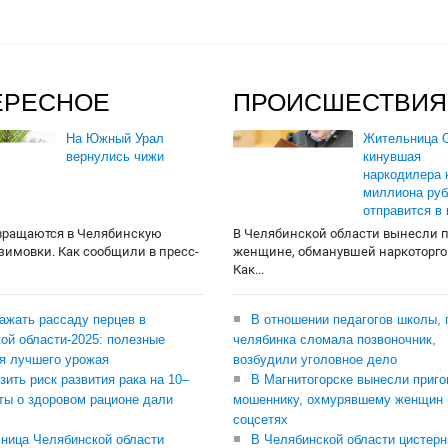
ЕРЕСНОЕ
ПРОИСШЕСТВИЯ
На Южный Урал
Жительница О
вернулись чижи
кинувшая
наркодилера 
миллиона руб
отправится в
вращаются в Челябинскую
В Челябинской области вынесли 
 зимовки. Как сообщили в пресс-
женщине, обманувшей наркоторго
Как...
сажать рассаду перцев в
В отношении педагогов школы, 
ой области-2025: полезные
челябинка сломала позвоночник,
я лучшего урожая
возбудили уголовное дело
зить риск развития рака на 10–
В Магнитогорске вынесли приго
ты о здоровом рационе дали
мошеннику, охмурявшему женщин 
соцсетях
ница Челябинской области
В Челябинской области цистерн