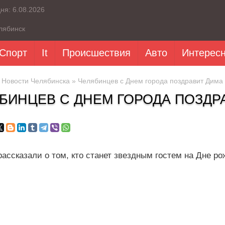
дня:
6.08.2026
лябинск
Спорт
It
Происшествия
Авто
Интерес
»
Новости Челябинска
» Челябинцев с Днем города поздравит Дима
БИНЦЕВ С ДНЕМ ГОРОДА ПОЗДР
рассказали о том, кто станет звездным гостем на Дне р