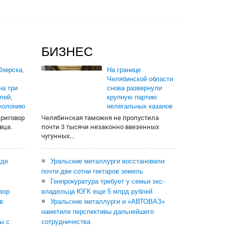
БИЗНЕС
зерска,
На границе
Челябинской области
на три
снова развернули
лей,
крупную партию
 колонию
нелегальных казанов
приговор
Челябинская таможня не пропустила
вца.
почти 3 тысячи незаконно ввезенных
чугунных...
где
Уральские металлурги восстановили
почти две сотни гектаров земель
Генпрокуратура требует у семьи экс-
вор
владельца ЮГК еще 5 млрд рублей
в
Уральские металлурги и «АВТОВАЗ»
наметили перспективы дальнейшего
ы с
сотрудничества