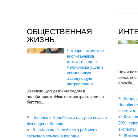
ОБЩЕСТВЕННАЯ
ИНТ
ЖИЗНЬ
Четверо пятилетних
воспитанников
детского сада в
Челябинске ушли в
Чижи воз
«самоволку».
область с
Заведующую
службе...
оштрафовали
Заведующую детским садом в
челябинском «Ньютон» оштрафовали за
Когда 
бегство...
Челябинск
советы дл
Как сни
Поселок в Челябинске на сутки оставят
20%: сове
без водоснабжения
эксперты
В пригороде Челябинска рабочего
Житель
засыпало землей в колодце