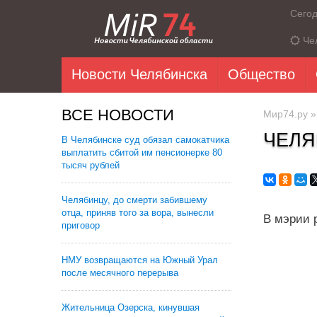
Сего
Че
Новости Челябинска
Общество
ВСЕ НОВОСТИ
Мир74.ру
ЧЕЛЯ
В Челябинске суд обязал самокатчика
выплатить сбитой им пенсионерке 80
тысяч рублей
Челябинцу, до смерти забившему
отца, приняв того за вора, вынесли
В мэрии 
приговор
НМУ возвращаются на Южный Урал
после месячного перерыва
Жительница Озерска, кинувшая