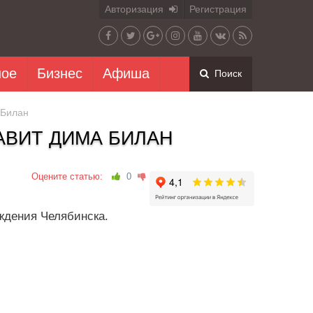
Авторизация
Регистрация
ное
Бизнес
Афиша
Поиск
 Билан
АВИТ ДИМА БИЛАН
Оцените статью:
0
ождения Челябинска.