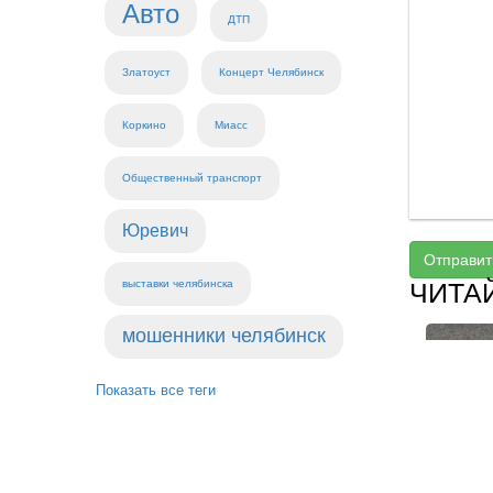
Авто
ДТП
Златоуст
Концерт Челябинск
Коркино
Миасс
Общественный транспорт
Юревич
Отправит
выставки челябинска
ЧИТА
мошенники челябинск
Показать все теги