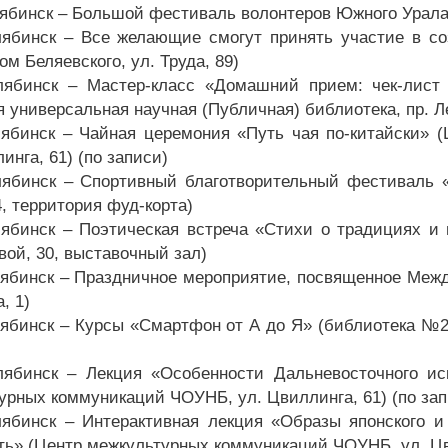
лябинск – Большой фестиваль волонтеров Южного Урала 
лябинск – Все желающие смогут принять участие в с
ом Беляевского, ул. Труда, 89)
лябинск – Мастер-класс «Домашний прием: чек-лист 
 универсальная научная (Публичная) библиотека, пр. Ле
лябинск – Чайная церемония «Путь чая по-китайски»
инга, 61) (по записи)
лябинск – Спортивный благотворительный фестиваль 
, территория фуд-корта)
лябинск – Поэтическая встреча «Стихи о традициях и 
вой, 30, выставочный зал)
лябинск – Праздничное мероприятие, посвященное Межд
, 1)
лябинск – Курсы «Смартфон от А до Я» (библиотека №26
лябинск – Лекция «Особенности Дальневосточного ис
урных коммуникаций ЧОУНБ, ул. Цвиллинга, 61) (по зап
лябинск – Интерактивная лекция «Образы японского и
ть» (Центр межкультурных коммуникаций ЧОУНБ, ул. Цви