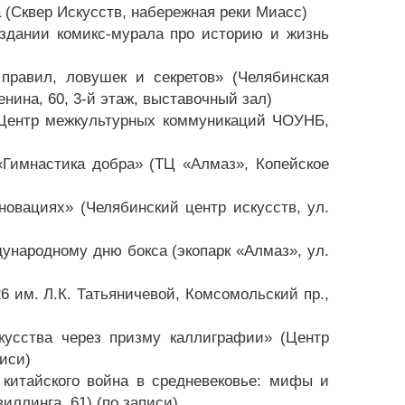
(Сквер Искусств, набережная реки Миасс)
оздании комикс-мурала про историю и жизнь
правил, ловушек и секретов» (Челябинская
нина, 60, 3-й этаж, выставочный зал)
 (Центр межкультурных коммуникаций ЧОУНБ,
«Гимнастика добра» (ТЦ «Алмаз», Копейское
новациях» (Челябинский центр искусств, ул.
ународному дню бокса (экопарк «Алмаз», ул.
 им. Л.К. Татьяничевой, Комсомольский пр.,
кусства через призму каллиграфии» (Центр
иси)
 китайского война в средневековье: мифы и
ллинга, 61) (по записи)