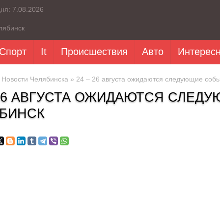
дня:
7.08.2026
лябинск
Спорт
It
Происшествия
Авто
Интерес
»
Новости Челябинска
» 24 – 26 августа ожидаются следующие собы
 26 АВГУСТА ОЖИДАЮТСЯ СЛЕД
БИНСК