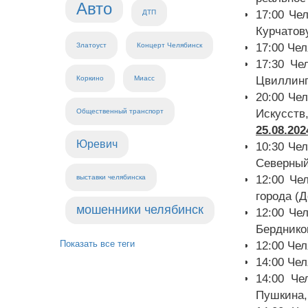
Авто
ДТП
17:00 Че
Курчатову
Златоуст
Концерт Челябинск
17:00 Чел
17:30 Че
Коркино
Миасс
Цвиллинга
20:00 Че
Общественный транспорт
Искусств,
25.08.20
Юревич
10:30 Чел
Северный
выставки челябинска
12:00 Че
города (Д
мошенники челябинск
12:00 Че
Берднико
Показать все теги
12:00 Че
14:00 Че
14:00 Че
Пушкина,