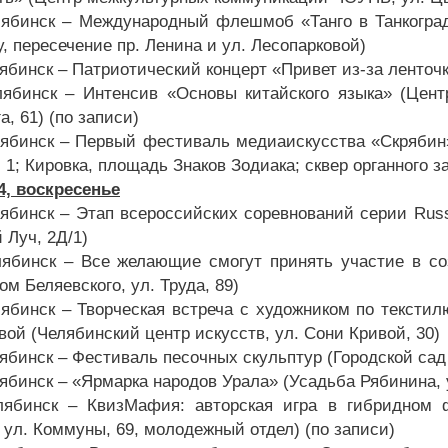
лябинск – Международный флешмоб «Танго в Танкогра
, пересечение пр. Ленина и ул. Лесопарковой)
ябинск – Патриотический концерт «Привет из-за ленточки
лябинск – Интенсив «Основы китайского языка» (Цен
, 61) (по записи)
лябинск – Первый фестиваль медиаискусства «Скрябин» 
 1; Кировка, площадь Знаков Зодиака; сквер органного з
24, воскресенье
ябинск – Этап всероссийских соревнований серии Russia
 Луч, 2Д/1)
лябинск – Все желающие смогут принять участие в с
ом Беляевского, ул. Труда, 89)
лябинск – Творческая встреча с художником по текстил
вой (Челябинский центр искусств, ул. Сони Кривой, 30)
лябинск – Фестиваль песочных скульптур (Городской сад
лябинск – «Ярмарка народов Урала» (Усадьба Рябинина, 
лябинск – КвизМафия: авторская игра в гибридном 
 ул. Коммуны, 69, молодежный отдел) (по записи)