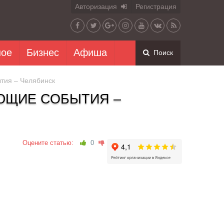
Авторизация
Регистрация
ное
Бизнес
Афиша
Поиск
тия – Челябинск
УЮЩИЕ СОБЫТИЯ –
Оцените статью:
0