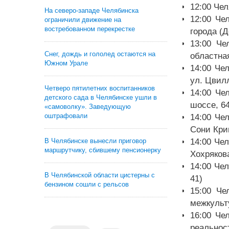
12:00 Че
На северо-западе Челябинска
12:00 Че
ограничили движение на
востребованном перекрестке
города (Д
13:00 Че
Снег, дождь и гололед остаются на
областная
Южном Урале
14:00 Че
ул. Цвилл
Четверо пятилетних воспитанников
14:00 Че
детского сада в Челябинске ушли в
шоссе, 64
«самоволку». Заведующую
оштрафовали
14:00 Че
Сони Кри
В Челябинске вынесли приговор
14:00 Че
маршрутчику, сбившему пенсионерку
Хохрякова
14:00 Че
В Челябинской области цистерны с
41)
бензином сошли с рельсов
15:00 Че
межкульт
16:00 Че
реальнос