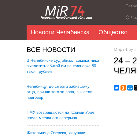
Сего
Че
Новости Челябинска
Общество
ВСЕ НОВОСТИ
Мир74.ру
24 –
В Челябинске суд обязал самокатчика
выплатить сбитой им пенсионерке 80
ЧЕЛЯ
тысяч рублей
Челябинцу, до смерти забившему
отца, приняв того за вора, вынесли
приговор
НМУ возвращаются на Южный Урал
после месячного перерыва
Жительница Озерска, кинувшая