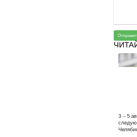
Отправит
ЧИТА
3 – 5 а
следую
Челябин