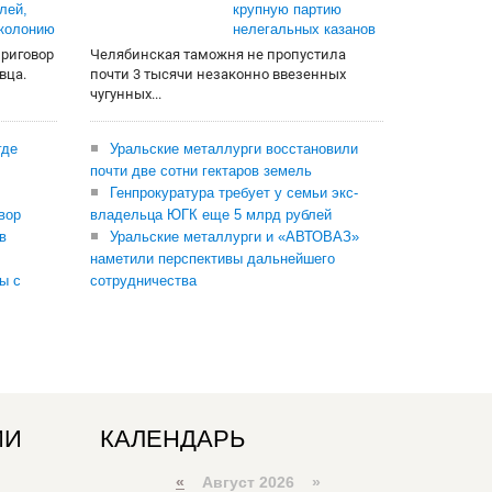
лей,
крупную партию
 колонию
нелегальных казанов
приговор
Челябинская таможня не пропустила
вца.
почти 3 тысячи незаконно ввезенных
чугунных...
где
Уральские металлурги восстановили
почти две сотни гектаров земель
Генпрокуратура требует у семьи экс-
вор
владельца ЮГК еще 5 млрд рублей
в
Уральские металлурги и «АВТОВАЗ»
наметили перспективы дальнейшего
ы с
сотрудничества
ИИ
КАЛЕНДАРЬ
«
Август 2026 »