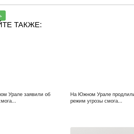
ь
ЙТЕ ТАКЖЕ:
ом Урале заявили об
На Южном Урале продлил
смога...
режим угрозы смога...