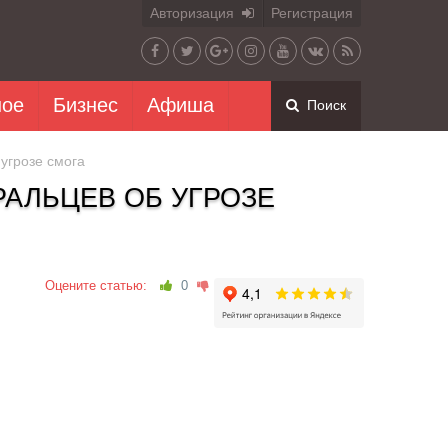
Авторизация
Регистрация
ное
Бизнес
Афиша
Поиск
угрозе смога
АЛЬЦЕВ ОБ УГРОЗЕ
Оцените статью:
0