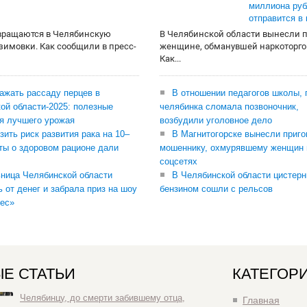
миллиона руб
отправится в
вращаются в Челябинскую
В Челябинской области вынесли 
 зимовки. Как сообщили в пресс-
женщине, обманувшей наркоторго
Как...
сажать рассаду перцев в
В отношении педагогов школы, 
ой области-2025: полезные
челябинка сломала позвоночник,
я лучшего урожая
возбудили уголовное дело
зить риск развития рака на 10–
В Магнитогорске вынесли приго
ты о здоровом рационе дали
мошеннику, охмурявшему женщин 
соцсетях
ница Челябинской области
В Челябинской области цистерн
ь от денег и забрала приз на шоу
бензином сошли с рельсов
ес»
Е СТАТЬИ
КАТЕГОР
Челябинцу, до смерти забившему отца,
Главная