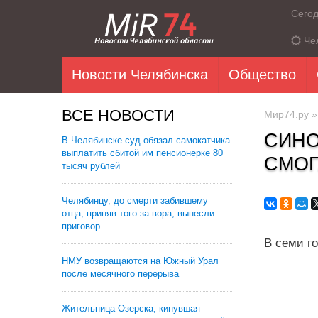
Сего
Че
Новости Челябинска
Общество
ВСЕ НОВОСТИ
Мир74.ру
СИНО
В Челябинске суд обязал самокатчика
выплатить сбитой им пенсионерке 80
СМОГ
тысяч рублей
Челябинцу, до смерти забившему
отца, приняв того за вора, вынесли
приговор
В семи г
НМУ возвращаются на Южный Урал
после месячного перерыва
Жительница Озерска, кинувшая