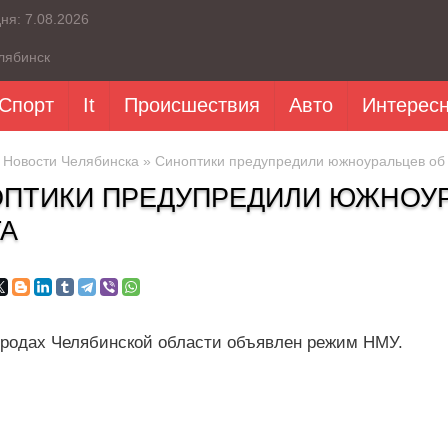
дня:
7.08.2026
лябинск
Спорт
It
Происшествия
Авто
Интерес
»
Новости Челябинска
» Синоптики предупредили южноуральцев об 
ПТИКИ ПРЕДУПРЕДИЛИ ЮЖНОУР
А
ородах Челябинской области объявлен режим НМУ.