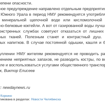
тепени опасности.
ное предупреждение направлено отдельным предприяти
Южного Урала в период НМУ рекомендуется употребля
ь минеральной щелочной воде или кисломолочной 
но-белковые коктейли. А вот от газированной воды лучш
экстренных службах советуют отказаться от лишних
ных тканей. Полезным станет и контрастный душ. Н
ных напитков. В случае постоянной одышки, кашля и 
уплении НМУ жителям рекомендуется не проводить ра
вением неприятных запахов, не разводить костры, по в
ле и воспользоваться услугами общественного транспор
к, Виктор Елисеев
: newdaynews.ru
:
Коркино
ликована в разделах:
Новости Челябинска