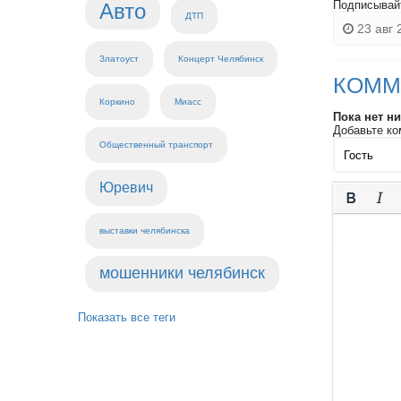
Подписывай
Авто
ДТП
23 авг 
Златоуст
Концерт Челябинск
КОММ
Коркино
Миасс
Пока нет н
Добавьте ко
Общественный транспорт
Юревич
выставки челябинска
мошенники челябинск
Показать все теги