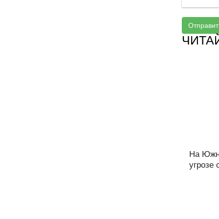
Отправит
ЧИТА
На Южн
угрозе 