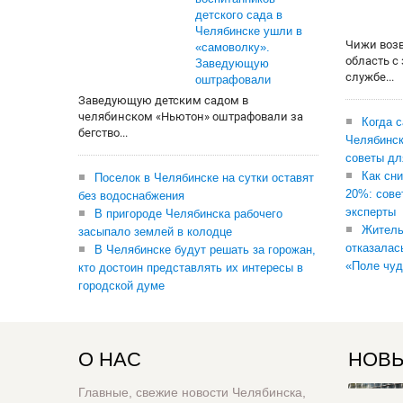
детского сада в
Челябинске ушли в
Чижи воз
«самоволку».
область с
Заведующую
службе...
оштрафовали
Заведующую детским садом в
челябинском «Ньютон» оштрафовали за
Когда 
бегство...
Челябинск
советы дл
Как сни
Поселок в Челябинске на сутки оставят
20%: сове
без водоснабжения
эксперты
В пригороде Челябинска рабочего
Житель
засыпало землей в колодце
отказалас
В Челябинске будут решать за горожан,
«Поле чуд
кто достоин представлять их интересы в
городской думе
О НАС
НОВЫ
Главные, свежие новости Челябинска,