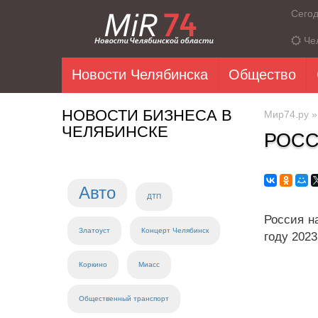
Сего
Че
Новости Челябинска
Общество
НОВОСТИ БИЗНЕСА В
Мир74.ру
ЧЕЛЯБИНСКЕ
РОСС
Авто
ДТП
Россия н
Златоуст
Концерт Челябинск
году 202
Коркино
Миасс
Общественный транспорт