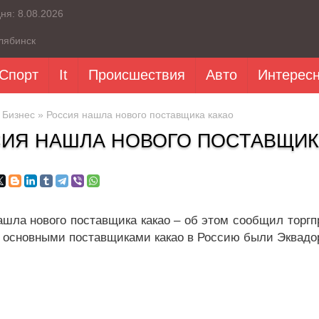
дня:
8.08.2026
лябинск
Спорт
It
Происшествия
Авто
Интерес
»
Бизнес
» Россия нашла нового поставщика какао
ИЯ НАШЛА НОВОГО ПОСТАВЩИК
ашла нового поставщика какао – об этом сообщил торгп
3 основными поставщиками какао в Россию были Эквадор