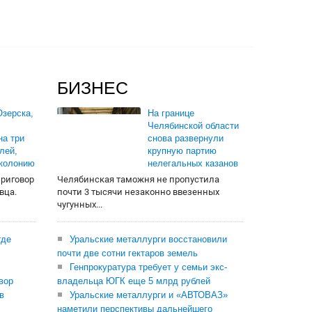
БИЗНЕС
зерска,
На границе
Челябинской области
на три
снова развернули
лей,
крупную партию
 колонию
нелегальных казанов
приговор
Челябинская таможня не пропустила
вца.
почти 3 тысячи незаконно ввезенных
чугунных...
где
Уральские металлурги восстановили
почти две сотни гектаров земель
Генпрокуратура требует у семьи экс-
вор
владельца ЮГК еще 5 млрд рублей
в
Уральские металлурги и «АВТОВАЗ»
наметили перспективы дальнейшего