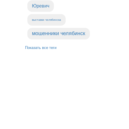
Юревич
выставки челябинска
мошенники челябинск
Показать все теги