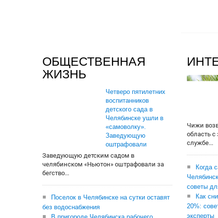
ОБЩЕСТВЕННАЯ
ИНТ
ЖИЗНЬ
Четверо пятилетних
воспитанников
детского сада в
Челябинске ушли в
Чижи воз
«самоволку».
область с
Заведующую
службе...
оштрафовали
Заведующую детским садом в
челябинском «Ньютон» оштрафовали за
Когда 
бегство...
Челябинск
советы дл
Как сни
Поселок в Челябинске на сутки оставят
20%: сове
без водоснабжения
эксперты
В пригороде Челябинска рабочего