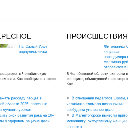
ЕРЕСНОЕ
ПРОИСШЕСТВИЯ
На Южный Урал
Жительница О
вернулись чижи
кинувшая
наркодилера 
миллиона руб
отправится в
вращаются в Челябинскую
В Челябинской области вынесли 
 зимовки. Как сообщили в пресс-
женщине, обманувшей наркоторго
Как...
сажать рассаду перцев в
В отношении педагогов школы, 
ой области-2025: полезные
челябинка сломала позвоночник,
я лучшего урожая
возбудили уголовное дело
зить риск развития рака на 10–
В Магнитогорске вынесли приго
ты о здоровом рационе дали
мошеннику, охмурявшему женщин 
соцсетях