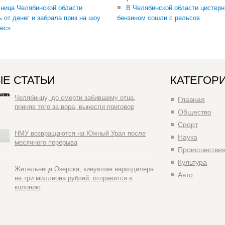
ница Челябинской области
В Челябинской области цистерн
ь от денег и забрала приз на шоу
бензином сошли с рельсов
ес»
Е СТАТЬИ
КАТЕГОР
Челябинцу, до смерти забившему отца,
Главная
приняв того за вора, вынесли приговор
Общество
Спорт
НМУ возвращаются на Южный Урал после
Наука
месячного перерыва
Происшестви
Культура
Жительница Озерска, кинувшая наркодилера
Авто
на три миллиона рублей, отправится в
колонию