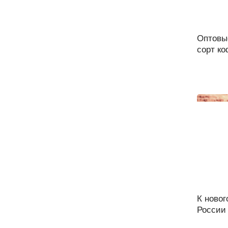
Оптовы
сорт ко
К ново
России 