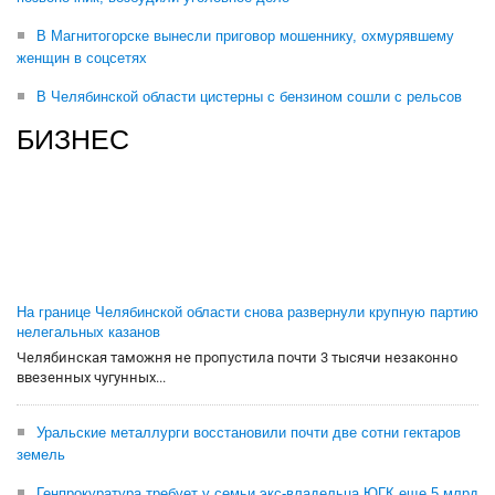
В Магнитогорске вынесли приговор мошеннику, охмурявшему
женщин в соцсетях
В Челябинской области цистерны с бензином сошли с рельсов
БИЗНЕС
На границе Челябинской области снова развернули крупную партию
нелегальных казанов
Челябинская таможня не пропустила почти 3 тысячи незаконно
ввезенных чугунных...
Уральские металлурги восстановили почти две сотни гектаров
земель
Генпрокуратура требует у семьи экс-владельца ЮГК еще 5 млрд