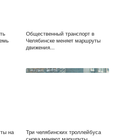
ть
Общественный транспорт в
Семь
Челябинске меняет маршруты
движения...
ты на
Три челябинских троллейбуса
..
снова меняют маршруты...