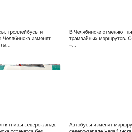
сы, троллейбусы и
В Челябинске отменяют пя
и Челябинска изменят
трамвайных маршрутов. 
ты...
–...
м пятницы северо-запад
Автобусы изменят маршру
ска останется без...
северо-западе Челябинска.