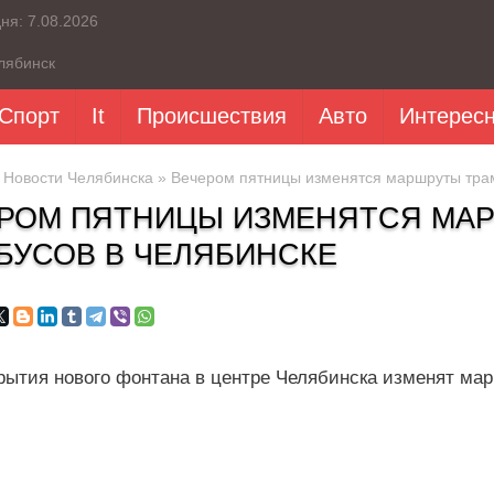
дня:
7.08.2026
лябинск
Спорт
It
Происшествия
Авто
Интерес
»
Новости Челябинска
» Вечером пятницы изменятся маршруты трам
РОМ ПЯТНИЦЫ ИЗМЕНЯТСЯ МАР
БУСОВ В ЧЕЛЯБИНСКЕ
крытия нового фонтана в центре Челябинска изменят ма