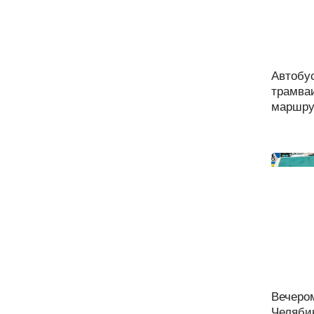
Автобу
трамва
маршру
Вечеро
Челябин