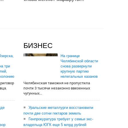
БИЗНЕС
зерска,
На границе
Челябинской области
на три
снова развернули
лей,
крупную партию
 колонию
нелегальных казанов
приговор
Челябинская таможня не пропустила
вца.
почти 3 тысячи незаконно ввезенных
чугунных...
где
Уральские металлурги восстановили
почти две сотни гектаров земель
Генпрокуратура требует у семьи экс-
вор
владельца ЮГК еще 5 млрд рублей