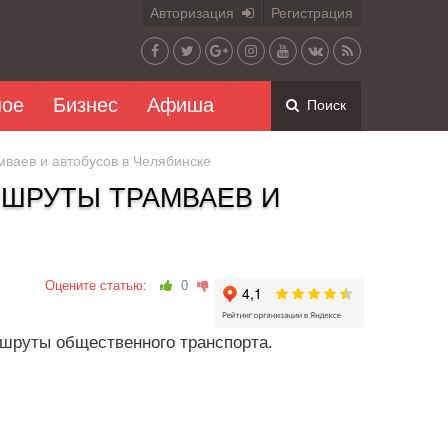
Авторизация
Регистрация
ное
Бизнес
Афиша
Поиск
ваев и автобусов в Челябинске
ШРУТЫ ТРАМВАЕВ И
Оцените статью:
0
ршруты общественного транспорта.