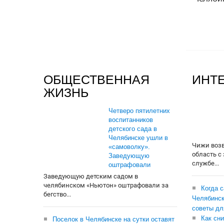
ОБЩЕСТВЕННАЯ
ИНТ
ЖИЗНЬ
Четверо пятилетних
воспитанников
детского сада в
Челябинске ушли в
Чижи воз
«самоволку».
область с
Заведующую
службе...
оштрафовали
Заведующую детским садом в
челябинском «Ньютон» оштрафовали за
Когда 
бегство...
Челябинск
советы дл
Как сни
Поселок в Челябинске на сутки оставят