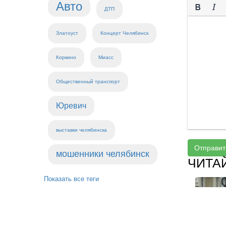
Авто
ДТП
Златоуст
Концерт Челябинск
Коркино
Миасс
Общественный транспорт
Юревич
выставки челябинска
Отправит
мошенники челябинск
ЧИТА
Показать все теги