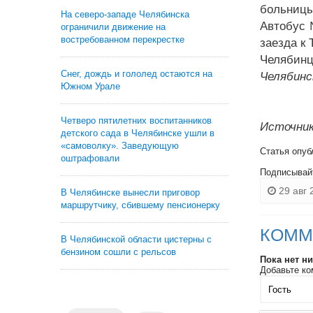
больницы 
На северо-западе Челябинска
Автобус 
ограничили движение на
востребованном перекрестке
заезда к
Челябинц
Снег, дождь и гололед остаются на
Челябинс
Южном Урале
Четверо пятилетних воспитанников
Источник
детского сада в Челябинске ушли в
«самоволку». Заведующую
Статья опуб
оштрафовали
Подписывай
29 авг 
В Челябинске вынесли приговор
маршрутчику, сбившему пенсионерку
КОММ
В Челябинской области цистерны с
бензином сошли с рельсов
Пока нет н
Добавьте ко