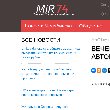
Сего
Че
Новости Челябинска
Общество
ВСЕ НОВОСТИ
Мир74.ру
ВЕЧЕ
В Челябинске суд обязал самокатчика
выплатить сбитой им пенсионерке 80
АВТО
тысяч рублей
Челябинцу, до смерти забившему
отца, приняв того за вора, вынесли
приговор
Из-за от
НМУ возвращаются на Южный Урал
после месячного перерыва
Жительница Озерска, кинувшая