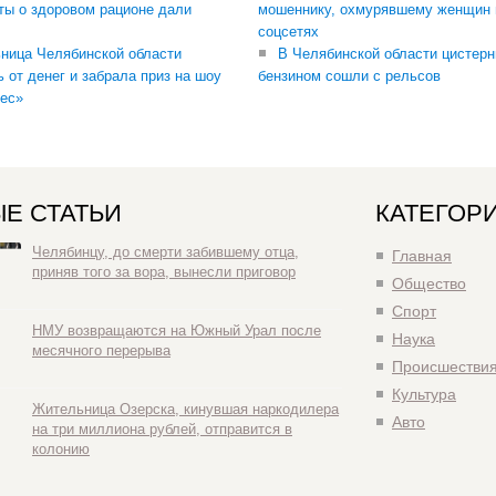
ты о здоровом рационе дали
мошеннику, охмурявшему женщин 
соцсетях
ница Челябинской области
В Челябинской области цистерн
ь от денег и забрала приз на шоу
бензином сошли с рельсов
ес»
Е СТАТЬИ
КАТЕГОР
Челябинцу, до смерти забившему отца,
Главная
приняв того за вора, вынесли приговор
Общество
Спорт
НМУ возвращаются на Южный Урал после
Наука
месячного перерыва
Происшестви
Культура
Жительница Озерска, кинувшая наркодилера
Авто
на три миллиона рублей, отправится в
колонию