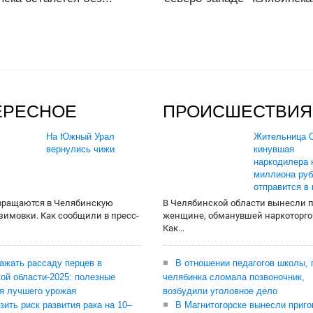
ЕРЕСНОЕ
ПРОИСШЕСТВИЯ
На Южный Урал
Жительница О
вернулись чижи
кинувшая
наркодилера 
миллиона руб
отправится в
вращаются в Челябинскую
В Челябинской области вынесли 
 зимовки. Как сообщили в пресс-
женщине, обманувшей наркоторго
Как...
сажать рассаду перцев в
В отношении педагогов школы, 
ой области-2025: полезные
челябинка сломала позвоночник,
я лучшего урожая
возбудили уголовное дело
зить риск развития рака на 10–
В Магнитогорске вынесли приго