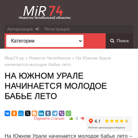
Авторизация
Регистрация
Поиск
Мир74.ру
»
Новости Челябинска
» На Южном Урале
начинается молодое бабье лето
НА ЮЖНОМ УРАЛЕ
НАЧИНАЕТСЯ МОЛОДОЕ
БАБЬЕ ЛЕТО
Оцените статью:
0
На Южном Урале начинается молодое бабье лето –