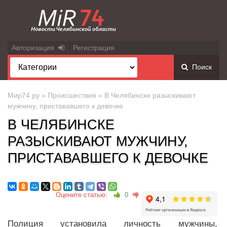
Авторизация
Регистрация
Поиск
Мир74.ру
»
Происшествия
» В Челябинске разыскивают
мужчину, пристававшего к девочке
В ЧЕЛЯБИНСКЕ
РАЗЫСКИВАЮТ МУЖЧИНУ,
ПРИСТАВАВШЕГО К ДЕВОЧКЕ
Оцените статью:
0
Полиция установила личность мужчины,