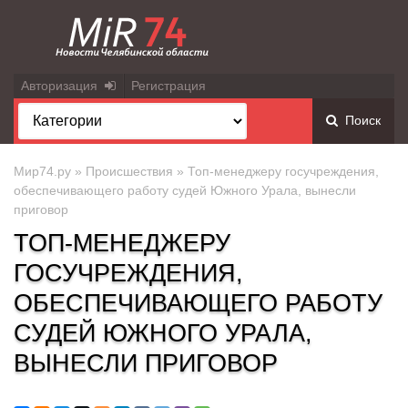
Авторизация
Регистрация
Поиск
Мир74.ру
»
Происшествия
» Топ-менеджеру госучреждения,
обеспечивающего работу судей Южного Урала, вынесли
приговор
ТОП-МЕНЕДЖЕРУ
ГОСУЧРЕЖДЕНИЯ,
ОБЕСПЕЧИВАЮЩЕГО РАБОТУ
СУДЕЙ ЮЖНОГО УРАЛА,
ВЫНЕСЛИ ПРИГОВОР