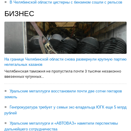
В Челябинской области цистерны с бензином сошли с рельсов
БИЗНЕС
На границе Челябинской области снова развернули крупную партию
нелегальных казанов
Челябинская таможня не пропустила почти 3 тысячи незаконно
ввезенных чугунных...
Уральские металлурги восстановили почти две сотни гектаров
земель
Генпрокуратура требует у семьи экс-владельца ЮГК еще 5 млрд
рублей
Уральские металлурги и «АВТОВАЗ» наметили перспективы
дальнейшего сотрудничества