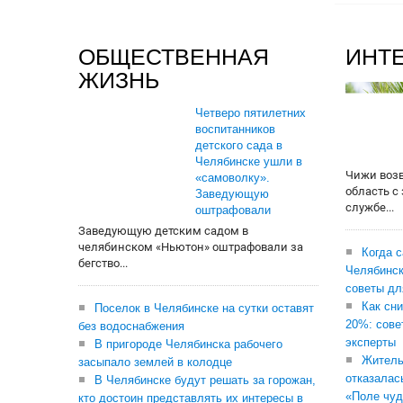
ОБЩЕСТВЕННАЯ
ИНТ
ЖИЗНЬ
Четверо пятилетних
воспитанников
детского сада в
Челябинске ушли в
Чижи воз
«самоволку».
область с
Заведующую
службе...
оштрафовали
Заведующую детским садом в
челябинском «Ньютон» оштрафовали за
Когда 
бегство...
Челябинск
советы дл
Как сни
Поселок в Челябинске на сутки оставят
20%: сове
без водоснабжения
эксперты
В пригороде Челябинска рабочего
Житель
засыпало землей в колодце
отказалас
В Челябинске будут решать за горожан,
«Поле чуд
кто достоин представлять их интересы в