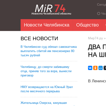
Сего
Че
Новости Челябинска
Общество
ВСЕ НОВОСТИ
Мир74.ру
ДВА 
В Челябинске суд обязал самокатчика
выплатить сбитой им пенсионерке 80
НА Ш
тысяч рублей
Челябинцу, до смерти забившему
отца, приняв того за вора, вынесли
приговор
В Ленинс
НМУ возвращаются на Южный Урал
после месячного перерыва
Жительница Озерска, кинувшая