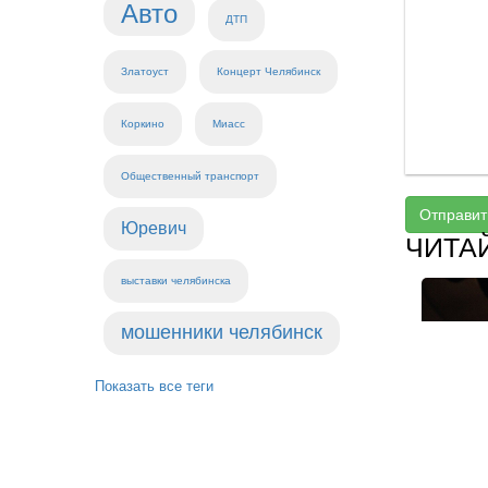
Авто
ДТП
Златоуст
Концерт Челябинск
Коркино
Миасс
Общественный транспорт
Отправит
Юревич
ЧИТА
выставки челябинска
мошенники челябинск
Показать все теги