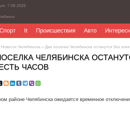
дня:
7.08.2026
лябинск
Спорт
It
Происшествия
Авто
Интерес
»
Новости Челябинска
» Два поселка Челябинска останутся без элек
ПОСЕЛКА ЧЕЛЯБИНСКА ОСТАНУТ
ЕСТЬ ЧАСОВ
ком районе Челябинска ожидается временное отключени