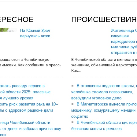
ЕРЕСНОЕ
ПРОИСШЕСТВИЯ
На Южный Урал
Жительница О
вернулись чижи
кинувшая
наркодилера 
миллиона руб
отправится в
вращаются в Челябинскую
В Челябинской области вынесли 
 зимовки. Как сообщили в пресс-
женщине, обманувшей наркоторго
Как...
сажать рассаду перцев в
В отношении педагогов школы, 
ой области-2025: полезные
челябинка сломала позвоночник,
я лучшего урожая
возбудили уголовное дело
зить риск развития рака на 10–
В Магнитогорске вынесли приго
ты о здоровом рационе дали
мошеннику, охмурявшему женщин 
соцсетях
ница Челябинской области
В Челябинской области цистерн
ь от денег и забрала приз на шоу
бензином сошли с рельсов
ес»