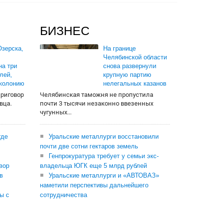
БИЗНЕС
зерска,
На границе
Челябинской области
на три
снова развернули
лей,
крупную партию
 колонию
нелегальных казанов
приговор
Челябинская таможня не пропустила
вца.
почти 3 тысячи незаконно ввезенных
чугунных...
где
Уральские металлурги восстановили
почти две сотни гектаров земель
Генпрокуратура требует у семьи экс-
вор
владельца ЮГК еще 5 млрд рублей
в
Уральские металлурги и «АВТОВАЗ»
наметили перспективы дальнейшего
ы с
сотрудничества