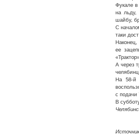
Фукале в
на льду,
шайбу, б
С начало
таки дост
Наконец,
ее зацеп
«Трактор»
А через 
челябинц
На 58-й 
воспольз
с подачи
В субботу
Челябинс
Источник