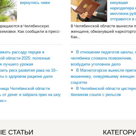
вернулись чижи
кинувшая
наркодилера 
миллиона руб
отправится в
вращаются в Челябинскую
В Челябинской области вынесли 
 зимовки. Как сообщили в пресс-
женщине, обманувшей наркоторго
Как...
сажать рассаду перцев в
В отношении педагогов школы, 
ой области-2025: полезные
челябинка сломала позвоночник,
я лучшего урожая
возбудили уголовное дело
зить риск развития рака на 10–
В Магнитогорске вынесли приго
ты о здоровом рационе дали
мошеннику, охмурявшему женщин 
соцсетях
ница Челябинской области
В Челябинской области цистерн
ь от денег и забрала приз на шоу
бензином сошли с рельсов
ес»
Е СТАТЬИ
КАТЕГОР