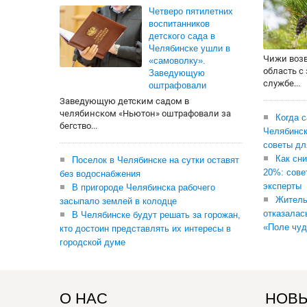
Четверо пятилетних
воспитанников
детского сада в
Челябинске ушли в
Чижи воз
«самоволку».
область с
Заведующую
службе...
оштрафовали
Заведующую детским садом в
челябинском «Ньютон» оштрафовали за
Когда 
бегство...
Челябинск
советы дл
Как сни
Поселок в Челябинске на сутки оставят
20%: сове
без водоснабжения
эксперты
В пригороде Челябинска рабочего
Житель
засыпало землей в колодце
отказалас
В Челябинске будут решать за горожан,
«Поле чуд
кто достоин представлять их интересы в
городской думе
О НАС
НОВЫ