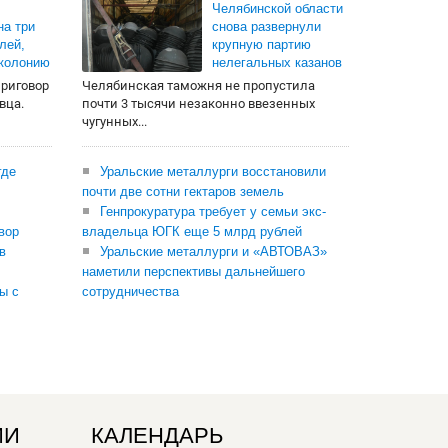
Челябинской области
на три
снова развернули
лей,
крупную партию
 колонию
нелегальных казанов
приговор
Челябинская таможня не пропустила
вца.
почти 3 тысячи незаконно ввезенных
чугунных...
где
Уральские металлурги восстановили
почти две сотни гектаров земель
Генпрокуратура требует у семьи экс-
вор
владельца ЮГК еще 5 млрд рублей
в
Уральские металлурги и «АВТОВАЗ»
наметили перспективы дальнейшего
ы с
сотрудничества
ИИ
КАЛЕНДАРЬ