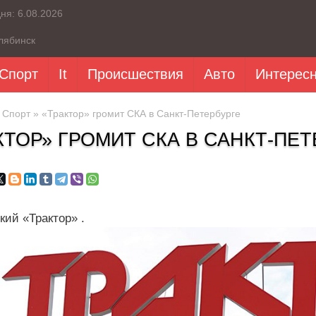
дня:
6.08.2026
лябинск
Спорт
It
Происшествия
Авто
Интерес
»
Спорт
» «Трактор» громит СКА в Санкт-Петербурге
КТОР» ГРОМИТ СКА В САНКТ-ПЕ
кий «Трактор» .