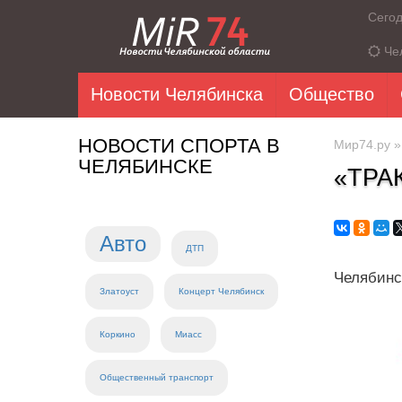
Сего
Че
Новости Челябинска
Общество
НОВОСТИ СПОРТА В
Мир74.ру
ЧЕЛЯБИНСКЕ
«ТРА
Авто
ДТП
Челябинс
Златоуст
Концерт Челябинск
Коркино
Миасс
Общественный транспорт