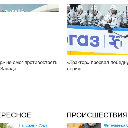
р» не смог противостоять
«Трактор» прервал победн
Запада...
серию...
ЕРЕСНОЕ
ПРОИСШЕСТВИЯ
На Южный Урал
Жительница О