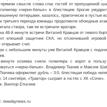
 прямом смысле слова спас гостей от пропущенной ша
 голкипер «черно-белых» в блестящем броске умудри
рошенную питерцами, казалось, практически в пустые во
м третьего периода команды продолжили обоюдные атаки
игала створа, там ее встречали вратари.
 на 48-й минуте встречи Виталий Кравцов от левого бор
ил клюшкой защитник СКА, но отскочивший игровой
 открывает счет.
три с небольшим минуты уже Виталий Кравцов с подачи
ев.
минуте хозяева сняли голкипера с ворот в пользу
оваться «черно-белые». Владимир Ткачев и Максим Ша
 Ткачева оформляет дубль – 3:0, блестящая победа челя
, 14 сентября, «Трактор» сыграет в гостях с ХК «Сочи».
к, Виктор Елисеев
: newdaynews.ru