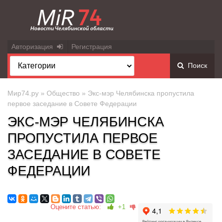
Авторизация
Регистрация
Поиск
Мир74.ру
»
Общество
» Экс-мэр Челябинска пропустила
первое заседание в Совете Федерации
ЭКС-МЭР ЧЕЛЯБИНСКА
ПРОПУСТИЛА ПЕРВОЕ
ЗАСЕДАНИЕ В СОВЕТЕ
ФЕДЕРАЦИИ
Оцените статью:
+1