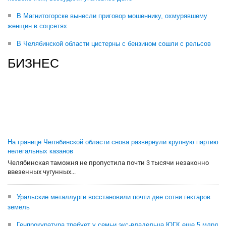
В Магнитогорске вынесли приговор мошеннику, охмурявшему
женщин в соцсетях
В Челябинской области цистерны с бензином сошли с рельсов
БИЗНЕС
На границе Челябинской области снова развернули крупную партию
нелегальных казанов
Челябинская таможня не пропустила почти 3 тысячи незаконно
ввезенных чугунных...
Уральские металлурги восстановили почти две сотни гектаров
земель
Генпрокуратура требует у семьи экс-владельца ЮГК еще 5 млрд