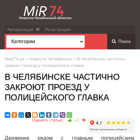
Авторизация
Регистрация
Поиск
Мир74.ру
»
Новости Челябинска
» В Челябинске частично
закроют проезд у полицейского главка
В ЧЕЛЯБИНСКЕ ЧАСТИЧНО
ЗАКРОЮТ ПРОЕЗД У
ПОЛИЦЕЙСКОГО ГЛАВКА
Оцените статью:
+1
Движение рядом с главным полицейским