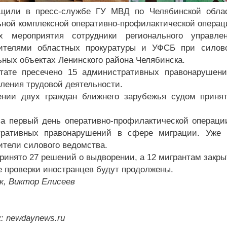
бщили в пресс-службе ГУ МВД по Челябинской обла
ной комплексной оперативно-профилактической операц
х мероприятия сотрудники регионального управл
вителями областных прокуратуры и УФСБ при силов
ьных объектах Ленинского района Челябинска.
тате пресечено 15 административных правонарушени
ления трудовой деятельности.
нии двух граждан ближнего зарубежья судом приня
за первый день оперативно-профилактической операци
тративных правонарушений в сфере миграции. Уже 
ители силового ведомства.
ринято 27 решений о выдворении, а 12 мигрантам закры
 проверки иностранцев будут продолжены.
к, Виктор Елисеев
: newdaynews.ru