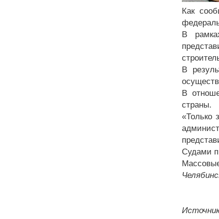
Как соо
федераль
В рамка
предста
строител
В резуль
осуществ
В отноше
страны.
«Только 
админис
представ
Судами п
Массовые
Челябинс
Источник