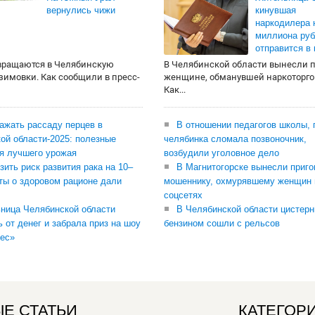
вернулись чижи
кинувшая
наркодилера 
миллиона руб
отправится в
вращаются в Челябинскую
В Челябинской области вынесли 
 зимовки. Как сообщили в пресс-
женщине, обманувшей наркоторго
Как...
сажать рассаду перцев в
В отношении педагогов школы, 
ой области-2025: полезные
челябинка сломала позвоночник,
я лучшего урожая
возбудили уголовное дело
зить риск развития рака на 10–
В Магнитогорске вынесли приго
ты о здоровом рационе дали
мошеннику, охмурявшему женщин 
соцсетях
ница Челябинской области
В Челябинской области цистерн
ь от денег и забрала приз на шоу
бензином сошли с рельсов
ес»
Е СТАТЬИ
КАТЕГОР