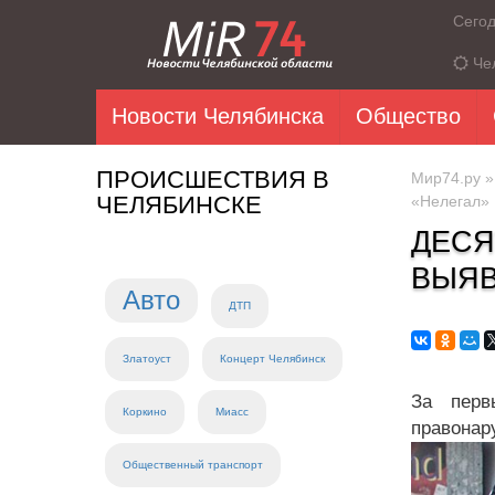
Сего
Че
Новости Челябинска
Общество
ПРОИСШЕСТВИЯ В
Мир74.ру
ЧЕЛЯБИНСКЕ
«Нелегал»
ДЕСЯ
ВЫЯВ
Авто
ДТП
Златоуст
Концерт Челябинск
За перв
Коркино
Миасс
правонар
Общественный транспорт