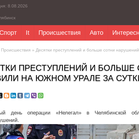
дня:
8.08.2026
лябинск
Спорт
It
Происшествия
Авто
Интерес
»
Происшествия
» Десятки преступлений и больше сотни нарушений
ТКИ ПРЕСТУПЛЕНИЙ И БОЛЬШЕ
ИЛИ НА ЮЖНОМ УРАЛЕ ЗА СУТК
ый день операции «Нелегал» в Челябинской об
ушений.