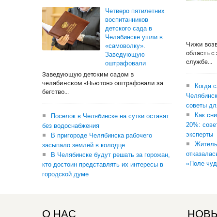
Четверо пятилетних
воспитанников
детского сада в
Челябинске ушли в
Чижи воз
«самоволку».
область с
Заведующую
службе...
оштрафовали
Заведующую детским садом в
челябинском «Ньютон» оштрафовали за
Когда 
бегство...
Челябинск
советы дл
Как сни
Поселок в Челябинске на сутки оставят
20%: сове
без водоснабжения
эксперты
В пригороде Челябинска рабочего
Житель
засыпало землей в колодце
отказалас
В Челябинске будут решать за горожан,
«Поле чуд
кто достоин представлять их интересы в
городской думе
О НАС
НОВЫ