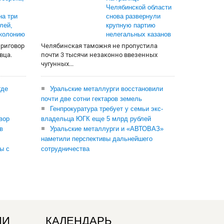
Челябинской области
на три
снова развернули
лей,
крупную партию
 колонию
нелегальных казанов
приговор
Челябинская таможня не пропустила
вца.
почти 3 тысячи незаконно ввезенных
чугунных...
где
Уральские металлурги восстановили
почти две сотни гектаров земель
Генпрокуратура требует у семьи экс-
вор
владельца ЮГК еще 5 млрд рублей
в
Уральские металлурги и «АВТОВАЗ»
наметили перспективы дальнейшего
ы с
сотрудничества
ИИ
КАЛЕНДАРЬ