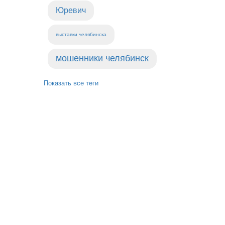
Юревич
выставки челябинска
мошенники челябинск
Показать все теги