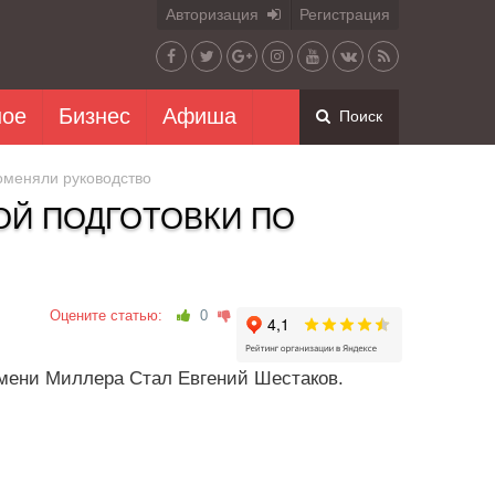
Авторизация
Регистрация
ное
Бизнес
Афиша
Поиск
оменяли руководство
ОЙ ПОДГОТОВКИ ПО
Оцените статью:
0
имени Миллера Стал Евгений Шестаков.