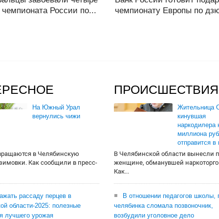
чемпионата России по...
чемпионату Европы по дзюд
ЕРЕСНОЕ
ПРОИСШЕСТВИЯ
На Южный Урал
Жительница О
вернулись чижи
кинувшая
наркодилера 
миллиона руб
отправится в
вращаются в Челябинскую
В Челябинской области вынесли 
 зимовки. Как сообщили в пресс-
женщине, обманувшей наркоторго
Как...
сажать рассаду перцев в
В отношении педагогов школы, 
ой области-2025: полезные
челябинка сломала позвоночник,
я лучшего урожая
возбудили уголовное дело