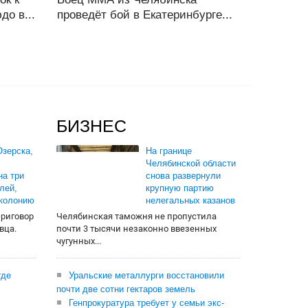
о в...
проведёт бой в Екатеринбурге...
БИЗНЕС
зерска,
На границе
Челябинской области
на три
снова развернули
лей,
крупную партию
 колонию
нелегальных казанов
приговор
Челябинская таможня не пропустила
вца.
почти 3 тысячи незаконно ввезенных
чугунных...
где
Уральские металлурги восстановили
почти две сотни гектаров земель
Генпрокуратура требует у семьи экс-