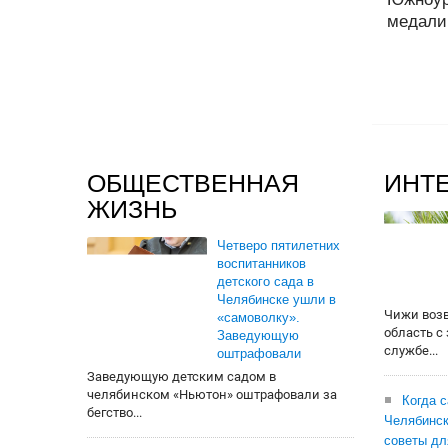
медали 
ОБЩЕСТВЕННАЯ
ИНТ
ЖИЗНЬ
Четверо пятилетних
воспитанников
детского сада в
Челябинске ушли в
Чижи воз
«самоволку».
область с
Заведующую
службе...
оштрафовали
Заведующую детским садом в
челябинском «Ньютон» оштрафовали за
Когда 
бегство...
Челябинск
советы дл