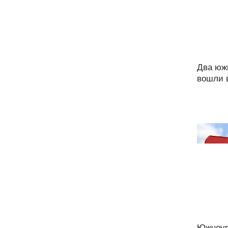
Два юж
вошли в
Южноур