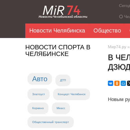
Сего
Че
Новости Челябинска
Общество
НОВОСТИ СПОРТА В
Мир74.ру
ЧЕЛЯБИНСКЕ
В ЧЕ
ДЗЮД
Авто
ДТП
Златоуст
Концерт Челябинск
Новым ру
Коркино
Миасс
Общественный транспорт