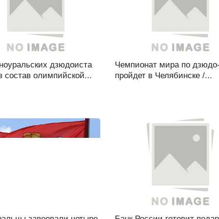
ноуральских дзюдоиста
Чемпионат мира по дзюдо
 состав олимпийской...
пройдет в Челябинске /...
альцы завоевали четыре
Банк России готовит подар