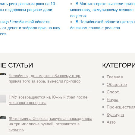
зить риск развития рака на 10–
В Магнитогорске вынесли приго
ты о здоровом рационе дали
мошеннику, охмурявшему женщин 
соцсетях
ница Челябинской области
В Челябинской области цистерн
ь от денег и забрала приз на шоу
бензином сошли с рельсов
ес»
Е СТАТЬИ
КАТЕГОР
Челябинцу, до смерти забившему отца,
Главная
приняв того за вора, вынесли приговор
Общество
Спорт
НМУ возвращаются на Южный Урал после
Наука
месячного перерыва
Происшестви
Культура
Жительница Озерска, кинувшая наркодилера
Авто
на три миллиона рублей, отправится в
колонию