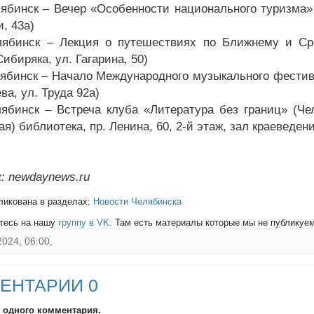
лябинск – Вечер «Особенности национального туризма»
, 43а)
лябинск – Лекция о путешествиях по Ближнему и Ср
биряка, ул. Гагарина, 50)
лябинск – Начало Международного музыкального фестив
а, ул. Труда 92а)
лябинск – Встреча клуба «Литература без границ» (Че
я) библиотека, пр. Ленина, 60, 2-й этаж, зал краеведен
: newdaynews.ru
ликована в разделах:
Новости Челябинска
тесь на нашу
группу в VK
. Там есть материалы которые мы не публикуем 
2024, 06:00,
ЕНТАРИИ 0
и одного комментария.