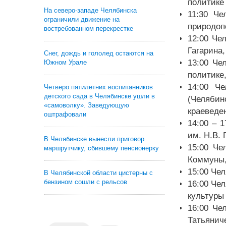
политике
На северо-западе Челябинска
11:30 Че
ограничили движение на
природоп
востребованном перекрестке
12:00 Че
Гагарина,
Снег, дождь и гололед остаются на
13:00 Че
Южном Урале
политике,
14:00 Ч
Четверо пятилетних воспитанников
детского сада в Челябинске ушли в
(Челябин
«самоволку». Заведующую
краеведе
оштрафовали
14:00 – 
им. Н.В. 
В Челябинске вынесли приговор
15:00 Че
маршрутчику, сбившему пенсионерку
Коммуны,
15:00 Че
В Челябинской области цистерны с
бензином сошли с рельсов
16:00 Че
культуры
16:00 Че
Татьянич