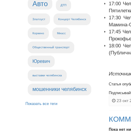
Авто
17:00 Че
ДТП
Пятилетки
17:30 Че
Златоуст
Концерт Челябинск
Мамина-Си
17:45 Че
Коркино
Миасс
Прокофьев
18:00 Че
Общественный транспорт
(Публична
Юревич
Источник
выставки челябинска
Статья опуб
мошенники челябинск
Подписывай
23 окт 
Показать все теги
КОММ
Пока нет н