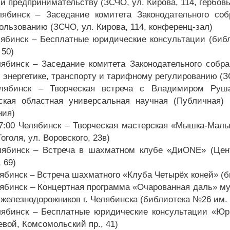
 и предпринимательству (ЗСЧО, ул. Кирова, 114, гербов
лябинск – Заседание комитета Законодательного со
ользованию (ЗСЧО, ул. Кирова, 114, конференц-зал)
лябинск – Бесплатные юридические консультации (биб
 50)
лябинск – Заседание комитета Законодательного соб
 энергетике, транспорту и тарифному регулированию (ЗС
елябинск – Творческая встреча с Владимиром Ру
ская областная универсальная научная (Публичная) 
ния)
17:00 Челябинск – Творческая мастерская «Мышка-Мал
Гоголя, ул. Воровского, 23в)
лябинск – Встреча в шахматном клубе «ДиONE» (Цент
 69)
лябинск – Встреча шахматного «Клуба Четырёх коней» (
лябинск – Концертная программа «Очарованная даль» му
 железнодорожников г. Челябинска (библиотека №26 им. 
лябинск – Бесплатные юридические консультации «Юр
евой, Комсомольский пр., 41)