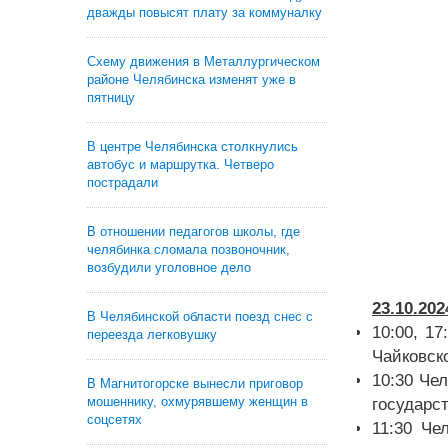
дважды повысят плату за коммуналку
Схему движения в Металлургическом
районе Челябинска изменят уже в
пятницу
В центре Челябинска столкнулись
автобус и маршрутка. Четверо
пострадали
В отношении педагогов школы, где
челябинка сломала позвоночник,
возбудили уголовное дело
23.10.202
В Челябинской области поезд снес с
10:00, 1
переезда легковушку
Чайковско
10:30 Че
В Магнитогорске вынесли приговор
мошеннику, охмурявшему женщин в
государс
соцсетях
11:30 Че