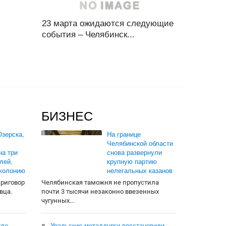
23 марта ожидаются следующие
события – Челябинск...
БИЗНЕС
зерска,
На границе
Челябинской области
на три
снова развернули
лей,
крупную партию
 колонию
нелегальных казанов
приговор
Челябинская таможня не пропустила
вца.
почти 3 тысячи незаконно ввезенных
чугунных...
где
Уральские металлурги восстановили