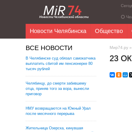
Сего
Че
Новости Челябинска
Общество
ВСЕ НОВОСТИ
Мир74.ру
23 О
В Челябинске суд обязал самокатчика
выплатить сбитой им пенсионерке 80
тысяч рублей
Челябинцу, до смерти забившему
отца, приняв того за вора, вынесли
приговор
НМУ возвращаются на Южный Урал
после месячного перерыва
Жительница Озерска, кинувшая