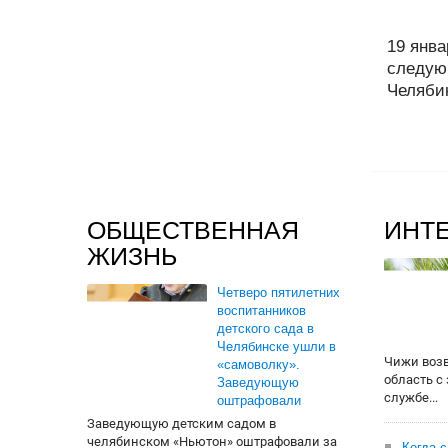
19 янв
следую
Челябин
ОБЩЕСТВЕННАЯ
ИНТ
ЖИЗНЬ
Четверо пятилетних
воспитанников
детского сада в
Челябинске ушли в
Чижи воз
«самоволку».
область с
Заведующую
службе...
оштрафовали
Заведующую детским садом в
челябинском «Ньютон» оштрафовали за
Когда 