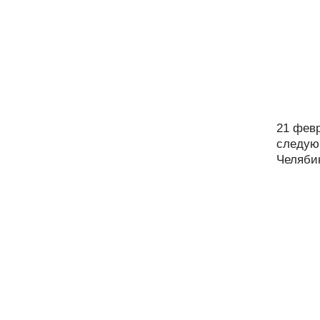
21 фев
следую
Челябин