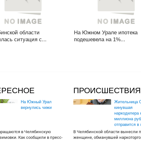
бинской области
На Южном Урале ипотека
лась ситуация с...
подешевела на 1%...
ЕРЕСНОЕ
ПРОИСШЕСТВИЯ
На Южный Урал
Жительница О
вернулись чижи
кинувшая
наркодилера 
миллиона руб
отправится в
вращаются в Челябинскую
В Челябинской области вынесли 
 зимовки. Как сообщили в пресс-
женщине, обманувшей наркоторго