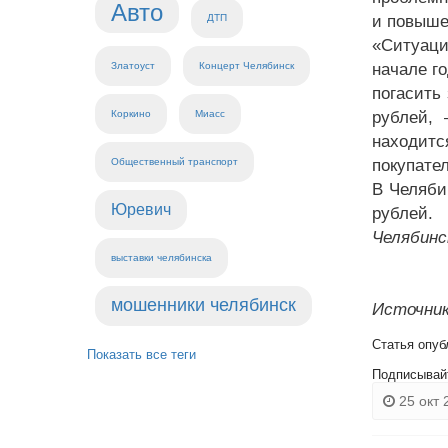
Авто
ДТП
и повыше
«Ситуаци
Златоуст
Концерт Челябинск
начале г
погасить
Коркино
Миасс
рублей, 
находитс
Общественный транспорт
покупате
В Челяби
Юревич
рублей.
Челябинс
выставки челябинска
мошенники челябинск
Источник
Статья опуб
Показать все теги
Подписывай
25 окт 