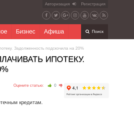
Авторизация
Регистрация
ное
Бизнес
Афиша
Поиск
отеку. Задолженность подскочила на 20%
АЧИВАТЬ ИПОТЕКУ.
0%
Оцените статью:
0
отечным кредитам.