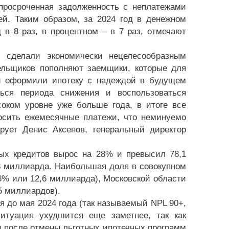
 просроченная задолженность с неплатежами
й. Таким образом, за 2024 год в денежном
в 8 раз, в процентном – в 7 раз, отмечают
 сделали экономически нецелесообразным
ельщиков пополняют заемщики, которые для
 и оформили ипотеку с надеждой в будущем
ься периода снижения и воспользоваться
оком уровне уже больше года, в итоге все
осить ежемесячные платежи, что неминуемо
ует Денис Аксенов, генеральный директор
ых кредитов вырос на 28% и превысил 78,1
8 миллиарда. Наибольшая доля в совокупном
% или 12,6 миллиарда), Московской области
5 миллиардов).
 до мая 2024 года (так называемый NPL 90+,
ситуация ухудшится еще заметнее, так как
 после отмены льготных ипотечных программ