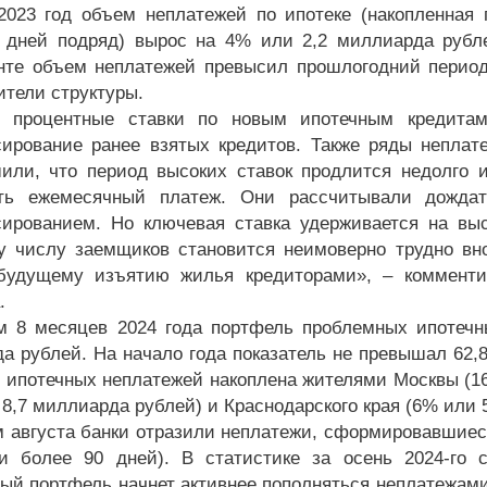
2023 год объем неплатежей по ипотеке (накопленная
 дней подряд) вырос на 4% или 2,2 миллиарда рубле
нте объем неплатежей превысил прошлогодний период 
ители структуры.
е процентные ставки по новым ипотечным кредитам
ирование ранее взятых кредитов. Также ряды неплат
или, что период высоких ставок продлится недолго
ть ежемесячный платеж. Они рассчитывали дождат
ированием. Но ключевая ставка удерживается на выс
 числу заемщиков становится неимоверно трудно вн
будущему изъятию жилья кредиторами», – комментир
.
м 8 месяцев 2024 года портфель проблемных ипотечн
а рублей. На начало года показатель не превышал 62,
 ипотечных неплатежей накоплена жителями Москвы (16
 8,7 миллиарда рублей) и Краснодарского края (6% или 
м августа банки отразили неплатежи, сформировавшиеся
и более 90 дней). В статистике за осень 2024-го 
ый портфель начнет активнее пополняться неплатежами