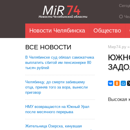
Сего
Че
Новости Челябинска
Общество
ВСЕ НОВОСТИ
Мир74.ру
ЮЖНО
В Челябинске суд обязал самокатчика
выплатить сбитой им пенсионерке 80
ЗАДО
тысяч рублей
Челябинцу, до смерти забившему
отца, приняв того за вора, вынесли
приговор
Высокая 
НМУ возвращаются на Южный Урал
после месячного перерыва
Жительница Озерска, кинувшая