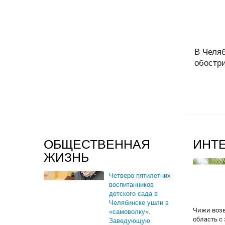
В Челя
обостри
ОБЩЕСТВЕННАЯ
ИНТ
ЖИЗНЬ
Четверо пятилетних
воспитанников
детского сада в
Челябинске ушли в
Чижи воз
«самоволку».
область с
Заведующую