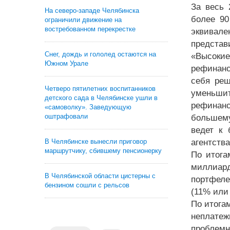
За весь 
На северо-западе Челябинска
более 90
ограничили движение на
востребованном перекрестке
эквивале
представ
Снег, дождь и гололед остаются на
«Высоки
Южном Урале
рефинанс
себя реш
Четверо пятилетних воспитанников
уменьши
детского сада в Челябинске ушли в
рефинанс
«самоволку». Заведующую
оштрафовали
большему
ведет к 
В Челябинске вынесли приговор
агентства
маршрутчику, сбившему пенсионерку
По итога
миллиард
В Челябинской области цистерны с
портфеле
бензином сошли с рельсов
(11% или
По итога
неплатеж
проблемн