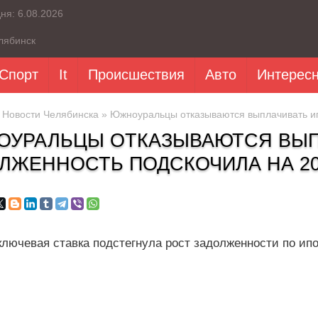
дня:
6.08.2026
лябинск
Спорт
It
Происшествия
Авто
Интерес
»
Новости Челябинска
» Южноуральцы отказываются выплачивать ип
УРАЛЬЦЫ ОТКАЗЫВАЮТСЯ ВЫПЛ
ЛЖЕННОСТЬ ПОДСКОЧИЛА НА 2
ключевая ставка подстегнула рост задолженности по ип