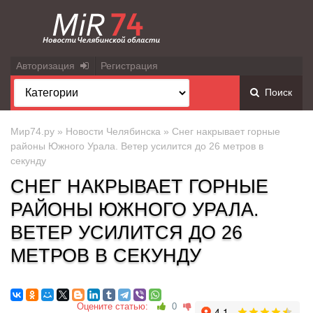
Авторизация
Регистрация
Поиск
Мир74.ру
»
Новости Челябинска
» Снег накрывает горные
районы Южного Урала. Ветер усилится до 26 метров в
секунду
СНЕГ НАКРЫВАЕТ ГОРНЫЕ
РАЙОНЫ ЮЖНОГО УРАЛА.
ВЕТЕР УСИЛИТСЯ ДО 26
МЕТРОВ В СЕКУНДУ
Оцените статью:
0