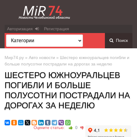
Авторизация
Регистрация
Поиск
Мир74.ру
»
Авто новости
» Шестеро южноуральцев погибли и
больше полусотни пострадали на дорогах за неделю
ШЕСТЕРО ЮЖНОУРАЛЬЦЕВ
ПОГИБЛИ И БОЛЬШЕ
ПОЛУСОТНИ ПОСТРАДАЛИ НА
ДОРОГАХ ЗА НЕДЕЛЮ
Оцените статью:
0