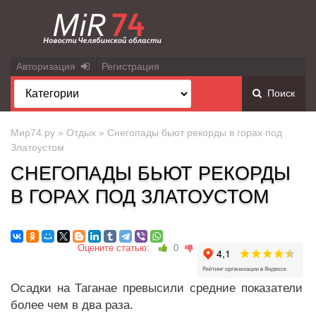
Авторизация
Регистрация
Поиск
Мир74.ру
»
Отдых
» Снегопады бьют рекорды в горах под
Златоустом
СНЕГОПАДЫ БЬЮТ РЕКОРДЫ
В ГОРАХ ПОД ЗЛАТОУСТОМ
Оцените статью:
0
Осадки на Таганае превысили средние показатели
более чем в два раза.