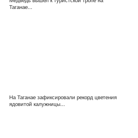
Медведь вышел к туристской тропе на
Таганае...
На Таганае зафиксировали рекорд цветения
ядовитой калужницы...