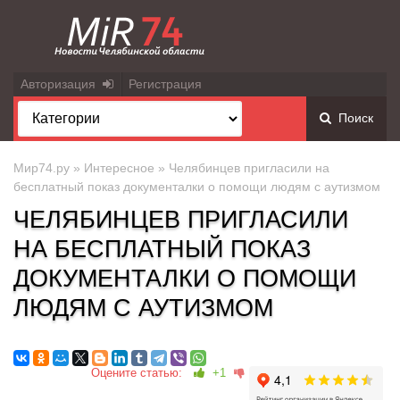
Авторизация
Регистрация
Поиск
Мир74.ру
»
Интересное
» Челябинцев пригласили на
бесплатный показ документалки о помощи людям с аутизмом
ЧЕЛЯБИНЦЕВ ПРИГЛАСИЛИ
НА БЕСПЛАТНЫЙ ПОКАЗ
ДОКУМЕНТАЛКИ О ПОМОЩИ
ЛЮДЯМ С АУТИЗМОМ
Оцените статью:
+1