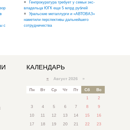
Генпрокуратура требует у семьи экс-
вор
владельца ЮГК еще 5 млрд рублей
в
Уральские металлурги и «АВТОВАЗ»
наметили перспективы дальнейшего
ы с
сотрудничества
ИИ
КАЛЕНДАРЬ
«
Август 2026 »
Пн
Вт
Ср
Чт
Пт
Сб
Вс
1
2
3
4
5
6
7
8
9
я
10
11
12
13
14
15
16
17
18
19
20
21
22
23