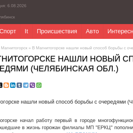
дня:
6.08.2026
лябинск
Спорт
It
Происшествия
Авто
Интерес
»
Магнитогорск
» В Магнитогорске нашли новый способ борьбы с оч
ГНИТОГОРСКЕ НАШЛИ НОВЫЙ С
ЕДЯМИ (ЧЕЛЯБИНСКАЯ ОБЛ.)
огорске нашли новый способ борьбы с очередями (Ч
огорске начал работу первый в городе многофункцио
ошедшие в жизнь горожан филиалы МП "ЕРКЦ" пополни