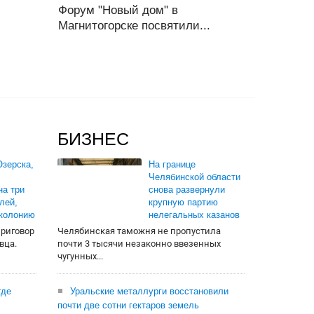
Форум "Новый дом" в
Магнитогорске посвятили...
БИЗНЕС
зерска,
На границе
Челябинской области
на три
снова развернули
лей,
крупную партию
 колонию
нелегальных казанов
приговор
Челябинская таможня не пропустила
вца.
почти 3 тысячи незаконно ввезенных
чугунных...
где
Уральские металлурги восстановили
почти две сотни гектаров земель