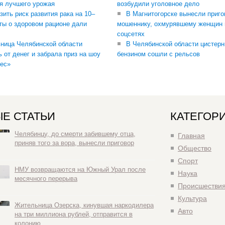
я лучшего урожая
возбудили уголовное дело
зить риск развития рака на 10–
В Магнитогорске вынесли приго
ты о здоровом рационе дали
мошеннику, охмурявшему женщин 
соцсетях
ница Челябинской области
В Челябинской области цистерн
ь от денег и забрала приз на шоу
бензином сошли с рельсов
ес»
Е СТАТЬИ
КАТЕГОР
Челябинцу, до смерти забившему отца,
Главная
приняв того за вора, вынесли приговор
Общество
Спорт
НМУ возвращаются на Южный Урал после
Наука
месячного перерыва
Происшестви
Культура
Жительница Озерска, кинувшая наркодилера
Авто
на три миллиона рублей, отправится в
колонию