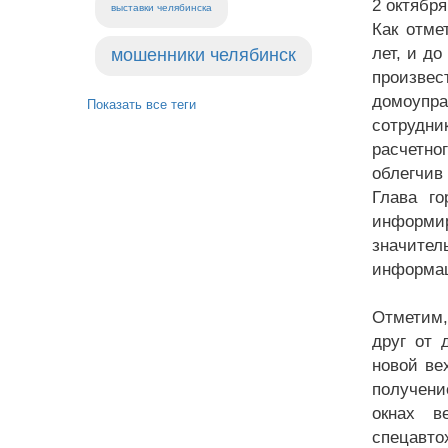
2 октябр
выставки челябинска
Как отме
лет, и д
мошенники челябинск
произвес
домоупра
Показать все теги
сотрудни
расчетно
облегчив
Глава г
информир
значител
информац
Отметим,
друг от 
новой ве
получени
окнах в
спецавто