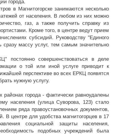
ии города.
тров в Магнитогорске занимаются несколько
платежей от населения. В любом из них можно
ичество, газ, а также получить справку из
ортистами. Кроме того, в центре ведут прием
числениях субсидий. Руководству "Единого
ь сразу массу услуг, тем самым значительно
КЦ" постоянно совершенствоваться в деле
рмации о той или иной услуге приводит к
лижайшей перспективе во всех ЕРКЦ появятся
брать нужную услугу.
х районах города - фактически равноудалены
ему населения (улица Суворова, 123) стало
лением ряда правоустановочных документов,
. В центре для удобства магнитогорцев в 17
авления социальной защиты населения,
 Необходимость подобных учреждений была