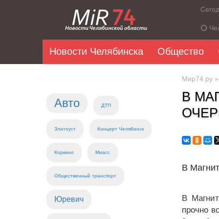
Сего
Че
Новости Челябинска
Общество
Мир74.ру
В МА
Авто
ДТП
ОЧЕР
Златоуст
Концерт Челябинск
Коркино
Миасс
В Магнит
Общественный транспорт
В Магнит
Юревич
прочно в