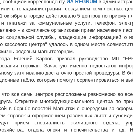
я, сообщили корреспонденту
ИА REGNUM
в администрац
тили в горадминистрации, созданием комплексных цен
о 1 октября в городе действовало 5 центров по приему 
ти платежи за коммунальные услуги, телефон, электр
вления - в комплексе организован прием населения пасп
ки социальной службы, владеющие информацией о на
го кассового центра" удалось в одном месте совместит
 жизнь рядовым магнитогорцам.
орода Евгений Карпов призвал руководство МП "ЕР
ования горожан. Зачастую именно недостаток инфо
ьному затягиванию достаточно простой процедуры. В б
ионные табло, которые помогут сориентироваться и вы
 что все семь центров расположены равномерно во все
друга. Открытие многофункционального центра по при
хой в борьбе властей Магнитки с очередями за оформ
ем справок и оформлением различных льгот и субсидий
едут прием специалисты жилищного отдела, упр
хозяйства, отдела опеки и попечительства и т.д.