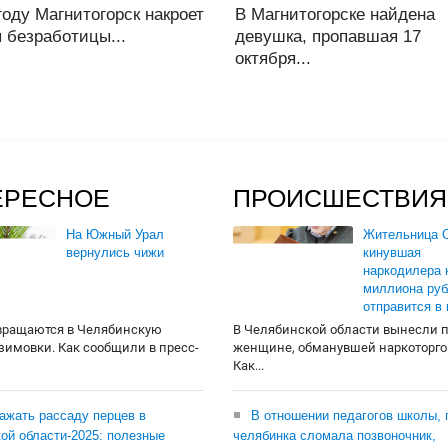
году Магнитогорск накроет
В Магнитогорске найдена
 безработицы...
девушка, пропавшая 17
октября...
ЕРЕСНОЕ
ПРОИСШЕСТВИЯ
На Южный Урал
Жительница О
вернулись чижи
кинувшая
наркодилера 
миллиона руб
отправится в
вращаются в Челябинскую
В Челябинской области вынесли 
 зимовки. Как сообщили в пресс-
женщине, обманувшей наркоторго
Как...
сажать рассаду перцев в
В отношении педагогов школы, 
ой области-2025: полезные
челябинка сломала позвоночник,