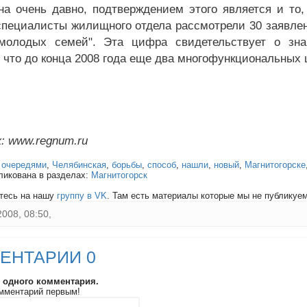
на очень давно, подтверждением этого является и то,
специалисты жилищного отдела рассмотрели 30 заявлен
олодых семей". Эта цифра свидетельствует о знач
 что до конца 2008 года еще два многофункциональных ц
: www.regnum.ru
:
очередями
,
Челябинская
,
борьбы
,
способ
,
нашли
,
новый
,
Магнитогорске
ликована в разделах:
Магнитогорск
тесь на нашу
группу в VK
. Там есть материалы которые мы не публикуем 
2008, 08:50,
ЕНТАРИИ 0
и одного комментария.
мментарий первым!