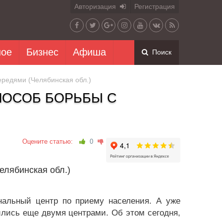
Авторизация
Регистрация
ное
Бизнес
Афиша
Поиск
ередями (Челябинская обл.)
ПОСОБ БОРЬБЫ С
Оцените статью:
0
елябинская обл.)
нальный центр по приему населения. А уже
лись еще двумя центрами. Об этом сегодня,