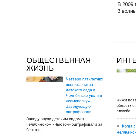
В 2009 
3 волны
ОБЩЕСТВЕННАЯ
ИНТ
ЖИЗНЬ
Четверо пятилетних
воспитанников
детского сада в
Челябинске ушли в
Чижи воз
«самоволку».
область с
Заведующую
службе...
оштрафовали
Заведующую детским садом в
челябинском «Ньютон» оштрафовали за
Когда 
бегство...
Челябинск