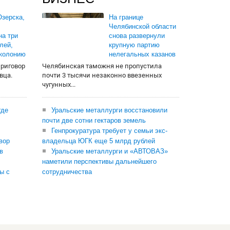
зерска,
На границе
Челябинской области
на три
снова развернули
лей,
крупную партию
 колонию
нелегальных казанов
приговор
Челябинская таможня не пропустила
вца.
почти 3 тысячи незаконно ввезенных
чугунных...
где
Уральские металлурги восстановили
почти две сотни гектаров земель
Генпрокуратура требует у семьи экс-
вор
владельца ЮГК еще 5 млрд рублей
в
Уральские металлурги и «АВТОВАЗ»
наметили перспективы дальнейшего
ы с
сотрудничества