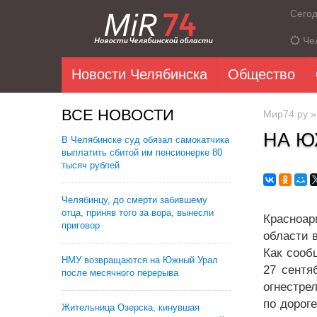
Сего
Че
Новости Челябинска
Общество
ВСЕ НОВОСТИ
Мир74.ру
НА Ю
В Челябинске суд обязал самокатчика
выплатить сбитой им пенсионерке 80
тысяч рублей
Челябинцу, до смерти забившему
отца, приняв того за вора, вынесли
Красноар
приговор
области 
Как сооб
НМУ возвращаются на Южный Урал
27 сентя
после месячного перерыва
огнестре
по дорог
Жительница Озерска, кинувшая