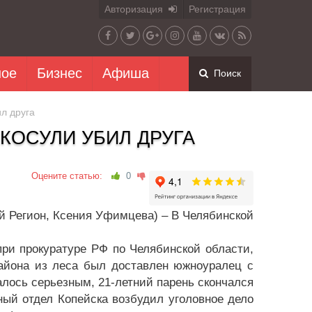
Авторизация
Регистрация
ное
Бизнес
Афиша
Поиск
л друга
КОСУЛИ УБИЛ ДРУГА
Оцените статью:
0
й Регион, Ксения Уфимцева) – В Челябинской
ри прокуратуре РФ по Челябинской области,
района из леса был доставлен южноуралец с
алось серьезным, 21-летний парень скончался
ный отдел Копейска возбудил уголовное дело