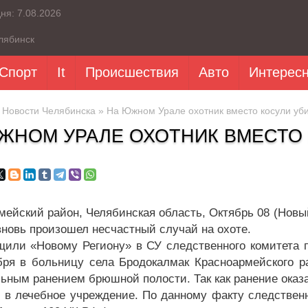
дня:
7.08.2026
лябинск
Спорт
It
Происшествия
Авто
Интерес
»
Новости Челябинска
» На Южном Урале охотник вместо косули уби
ЖНОМ УРАЛЕ ОХОТНИК ВМЕСТО 
мейский район, Челябинская область, Октябрь 08 (Новы
вновь произошел несчастный случай на охоте.
щили «Новому Региону» в СУ следственного комитета п
бря в больницу села Бродокалмак Красноармейского 
льным ранением брюшной полости. Так как ранение оказ
е в лечебное учреждение. По данному факту следствен