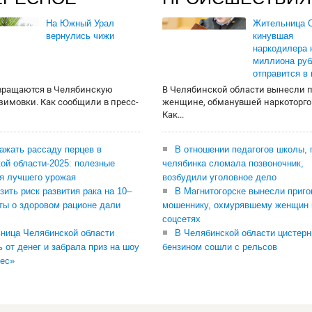
На Южный Урал
Жительница О
вернулись чижи
кинувшая
наркодилера 
миллиона руб
отправится в
вращаются в Челябинскую
В Челябинской области вынесли 
 зимовки. Как сообщили в пресс-
женщине, обманувшей наркоторго
Как...
сажать рассаду перцев в
В отношении педагогов школы, 
ой области-2025: полезные
челябинка сломала позвоночник,
я лучшего урожая
возбудили уголовное дело
зить риск развития рака на 10–
В Магнитогорске вынесли приго
ты о здоровом рационе дали
мошеннику, охмурявшему женщин 
соцсетях
ница Челябинской области
В Челябинской области цистерн
ь от денег и забрала приз на шоу
бензином сошли с рельсов
ес»