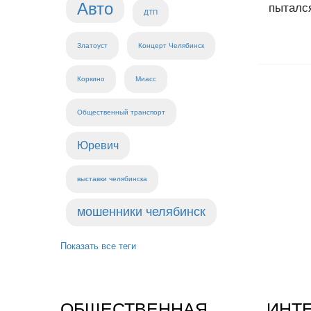
Авто
пытался
ДТП
Златоуст
Концерт Челябинск
Коркино
Миасс
Общественный транспорт
Юревич
выставки челябинска
мошенники челябинск
Показать все теги
ОБЩЕСТВЕННАЯ
ИНТ