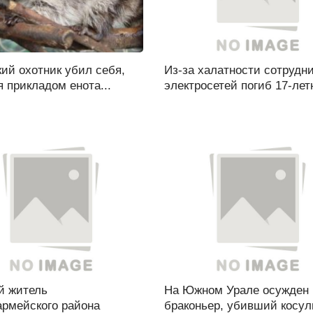
ий охотник убил себя,
Из-за халатности сотрудн
 прикладом енота...
электросетей погиб 17-летн
й житель
На Южном Урале осужден
армейского района
браконьер, убивший косул