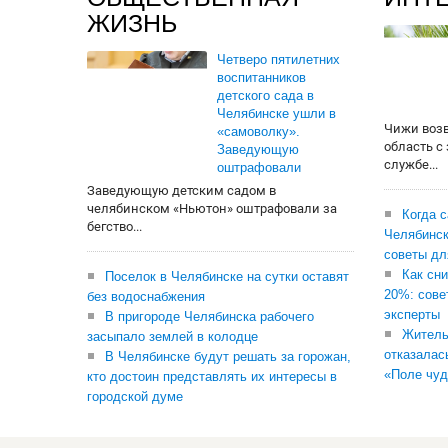
ЖИЗНЬ
Четверо пятилетних
воспитанников
детского сада в
Челябинске ушли в
Чижи воз
«самоволку».
область с
Заведующую
службе...
оштрафовали
Заведующую детским садом в
челябинском «Ньютон» оштрафовали за
Когда 
бегство...
Челябинск
советы дл
Как сни
Поселок в Челябинске на сутки оставят
20%: сове
без водоснабжения
эксперты
В пригороде Челябинска рабочего
Житель
засыпало землей в колодце
отказалас
В Челябинске будут решать за горожан,
«Поле чуд
кто достоин представлять их интересы в
городской думе