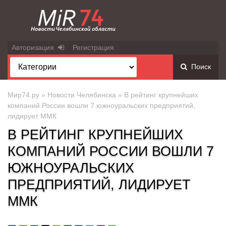
Авторизация
Регистрация
Поиск
Мир74.ру
»
Новости Челябинска
» В рейтинг крупнейших
компаний России вошли 7 южноуральских предприятий,
лидирует ММК
В РЕЙТИНГ КРУПНЕЙШИХ
КОМПАНИЙ РОССИИ ВОШЛИ 7
ЮЖНОУРАЛЬСКИХ
ПРЕДПРИЯТИЙ, ЛИДИРУЕТ
ММК