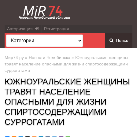
Авторизация
Регистрация
Поиск
Мир74.ру
»
Новости Челябинска
» Южноуральские женщины
травят население опасными для жизни спиртосодержащими
суррогатами
ЮЖНОУРАЛЬСКИЕ ЖЕНЩИНЫ
ТРАВЯТ НАСЕЛЕНИЕ
ОПАСНЫМИ ДЛЯ ЖИЗНИ
СПИРТОСОДЕРЖАЩИМИ
СУРРОГАТАМИ