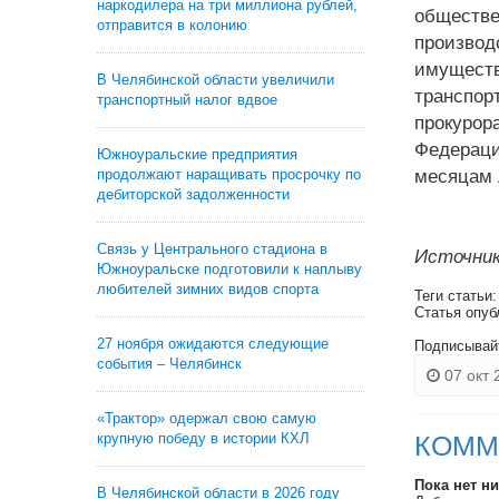
наркодилера на три миллиона рублей,
обществе
отправится в колонию
производ
имуществ
В Челябинской области увеличили
транспор
транспортный налог вдвое
прокурор
Федераци
Южноуральские предприятия
продолжают наращивать просрочку по
месяцам 
дебиторской задолженности
Связь у Центрального стадиона в
Источник
Южноуральске подготовили к наплыву
любителей зимних видов спорта
Теги статьи
Статья опуб
27 ноября ожидаются следующие
Подписывай
события – Челябинск
07 окт 
«Трактор» одержал свою самую
крупную победу в истории КХЛ
КОММ
Пока нет н
В Челябинской области в 2026 году