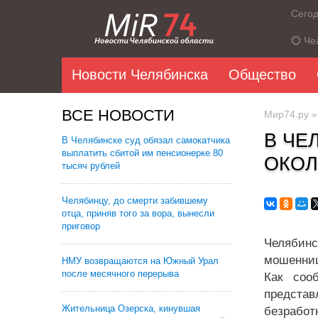
Сего
Че
Новости Челябинска
Общество
ВСЕ НОВОСТИ
Мир74.ру
В ЧЕ
В Челябинске суд обязал самокатчика
выплатить сбитой им пенсионерке 80
ОКОЛ
тысяч рублей
Челябинцу, до смерти забившему
отца, приняв того за вора, вынесли
приговор
Челябинс
мошенниц
НМУ возвращаются на Южный Урал
после месячного перерыва
Как соо
предста
Жительница Озерска, кинувшая
безработ