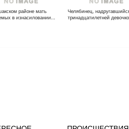
шакском районе мать
Челябинец, надругавшийс
емых в изнасиловании...
тринадцатилетней девочкой
ЕРЕСНОЕ
ПРОИСШЕСТВИЯ