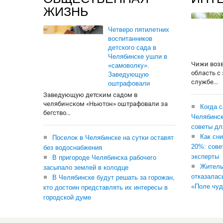
ЖИЗНЬ
Четверо пятилетних
воспитанников
детского сада в
Челябинске ушли в
Чижи воз
«самоволку».
область с
Заведующую
службе...
оштрафовали
Заведующую детским садом в
челябинском «Ньютон» оштрафовали за
Когда 
бегство...
Челябинск
советы дл
Как сни
Поселок в Челябинске на сутки оставят
20%: сове
без водоснабжения
эксперты
В пригороде Челябинска рабочего
Житель
засыпало землей в колодце
отказалас
В Челябинске будут решать за горожан,
«Поле чуд
кто достоин представлять их интересы в
городской думе