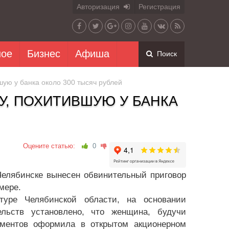
Авторизация
Регистрация
ное
Бизнес
Афиша
Поиск
ую у банка около 300 тысяч рублей
, ПОХИТИВШУЮ У БАНКА
Оцените статью:
0
Челябинске вынесен обвинительный приговор
мере.
туре Челябинской области, на основании
ельств установлено, что женщина, будучи
ументов оформила в открытом акционерном