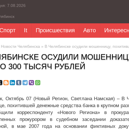
дня:
7.08.2026
лябинск
Спорт
It
Происшествия
Авто
Интерес
»
Новости Челябинска
» В Челябинске осудили мошенницу, похитивш
ЛЯБИНСКЕ ОСУДИЛИ МОШЕННИЦУ
О 300 ТЫСЯЧ РУБЛЕЙ
к, Октябрь 07 (Новый Регион, Светлана Намская) – В 
е, похитившей денежные средства банка в крупном раз
бщили корреспонденту «Нового Региона» в прокура
вленных прокурором в судебном заседании доказат
ной, в мае 2007 года на основании фиктивных док