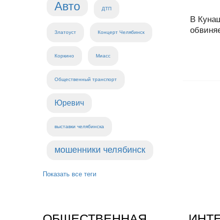
Авто
ДТП
В Куна
обвиня
Златоуст
Концерт Челябинск
Коркино
Миасс
Общественный транспорт
Юревич
выставки челябинска
мошенники челябинск
Показать все теги
ОБЩЕСТВЕННАЯ
ИНТ