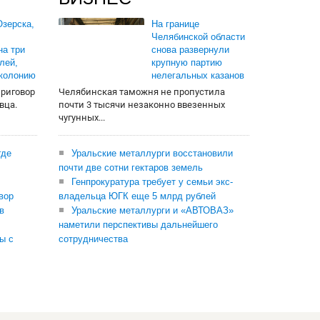
зерска,
На границе
Челябинской области
на три
снова развернули
лей,
крупную партию
 колонию
нелегальных казанов
приговор
Челябинская таможня не пропустила
вца.
почти 3 тысячи незаконно ввезенных
чугунных...
где
Уральские металлурги восстановили
почти две сотни гектаров земель
Генпрокуратура требует у семьи экс-
вор
владельца ЮГК еще 5 млрд рублей
в
Уральские металлурги и «АВТОВАЗ»
наметили перспективы дальнейшего
ы с
сотрудничества