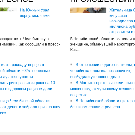
На Южный Урал
Жительница О
вернулись чижи
кинувшая
наркодилера 
миллиона руб
отправится в
вращаются в Челябинскую
В Челябинской области вынесли 
 зимовки. Как сообщили в пресс-
женщине, обманувшей наркоторго
Как...
сажать рассаду перцев в
В отношении педагогов школы, 
ой области-2025: полезные
челябинка сломала позвоночник,
я лучшего урожая
возбудили уголовное дело
зить риск развития рака на 10–
В Магнитогорске вынесли приго
ты о здоровом рационе дали
мошеннику, охмурявшему женщин 
соцсетях
ница Челябинской области
В Челябинской области цистерн
ь от денег и забрала приз на шоу
бензином сошли с рельсов
ес»