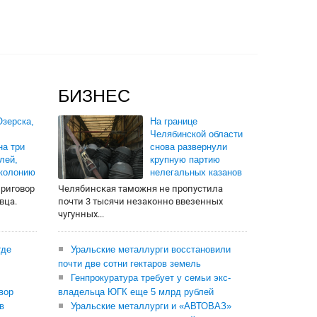
БИЗНЕС
зерска,
На границе
Челябинской области
на три
снова развернули
лей,
крупную партию
 колонию
нелегальных казанов
приговор
Челябинская таможня не пропустила
вца.
почти 3 тысячи незаконно ввезенных
чугунных...
где
Уральские металлурги восстановили
почти две сотни гектаров земель
Генпрокуратура требует у семьи экс-
вор
владельца ЮГК еще 5 млрд рублей
в
Уральские металлурги и «АВТОВАЗ»