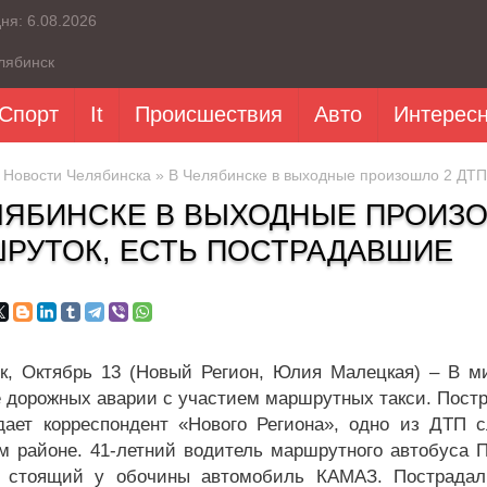
дня:
6.08.2026
лябинск
Спорт
It
Происшествия
Авто
Интерес
»
Новости Челябинска
» В Челябинске в выходные произошло 2 ДТП
ЛЯБИНСКЕ В ВЫХОДНЫЕ ПРОИЗО
РУТОК, ЕСТЬ ПОСТРАДАВШИЕ
к, Октябрь 13 (Новый Регион, Юлия Малецкая) – В 
е дорожных аварии с участием маршрутных такси. Постр
дает корреспондент «Нового Региона», одно из ДТП 
м районе. 41-летний водитель маршрутного автобуса 
а стоящий у обочины автомобиль КАМАЗ. Пострадал