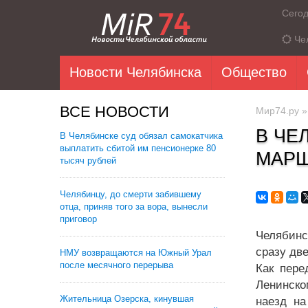
Сего
Че
Новости Челябинска
Общество
ВСЕ НОВОСТИ
Мир74.ру
В ЧЕ
В Челябинске суд обязал самокатчика
выплатить сбитой им пенсионерке 80
МАРШ
тысяч рублей
Челябинцу, до смерти забившему
отца, приняв того за вора, вынесли
приговор
Челябинс
сразу дв
НМУ возвращаются на Южный Урал
после месячного перерыва
Как пере
Ленинско
Жительница Озерска, кинувшая
наезд н