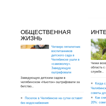
ОБЩЕСТВЕННАЯ
ИНТ
ЖИЗНЬ
Четверо пятилетних
воспитанников
детского сада в
Челябинске ушли в
Чижи воз
«самоволку».
область с
Заведующую
службе...
оштрафовали
Заведующую детским садом в
челябинском «Ньютон» оштрафовали за
Когда 
бегство...
Челябинск
советы дл
Как сни
Поселок в Челябинске на сутки оставят
20%: сове
без водоснабжения