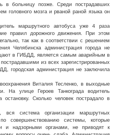
сь в больницу позже. Среди пострадавших
ием головного мозга и рваной раной языка он
дитель маршрутного автобуса уже 4 раза
ние правил дорожного движения. При этом
гально, так как в соответствии с решением
ения Челябинска администрация города не
бщают в ГИБДД, является самым аварийным в
с пострадавшими из всех зарегистрированных
ДД, городская администрация не заключила
авоохранения Виталия Тесленко, в выходные
. На улице Героев Танкограда водитель
 остановку. Сколько человек пострадало в
, вся система организации маршрутных
по совершенствованию системы, которые
ми и надзорными органами, не приводят к
анному вопросу очень слаба. Администрация