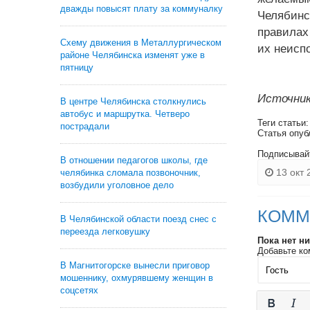
дважды повысят плату за коммуналку
Челябинс
правилах
Схему движения в Металлургическом
их неисп
районе Челябинска изменят уже в
пятницу
Источник
В центре Челябинска столкнулись
автобус и маршрутка. Четверо
Теги статьи
пострадали
Статья опуб
Подписывай
В отношении педагогов школы, где
13 окт 
челябинка сломала позвоночник,
возбудили уголовное дело
КОММ
В Челябинской области поезд снес с
переезда легковушку
Пока нет н
Добавьте ко
В Магнитогорске вынесли приговор
мошеннику, охмурявшему женщин в
соцсетях