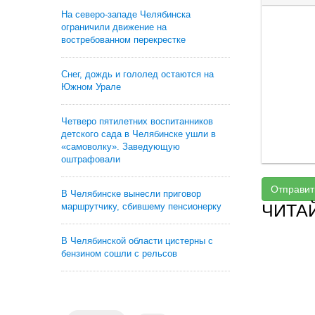
На северо-западе Челябинска
ограничили движение на
востребованном перекрестке
Снег, дождь и гололед остаются на
Южном Урале
Четверо пятилетних воспитанников
детского сада в Челябинске ушли в
«самоволку». Заведующую
оштрафовали
Отправит
В Челябинске вынесли приговор
ЧИТА
маршрутчику, сбившему пенсионерку
В Челябинской области цистерны с
бензином сошли с рельсов