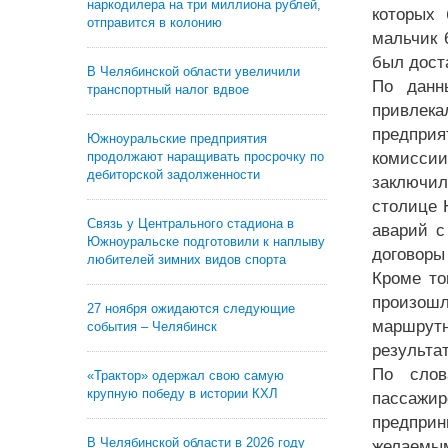
наркодилера на три миллиона рублей,
которых 
отправится в колонию
мальчик 
был дост
В Челябинской области увеличили
По данн
транспортный налог вдвое
привлека
предприя
Южноуральские предприятия
продолжают наращивать просрочку по
комиссии
дебиторской задолженности
заключил
столице 
Связь у Центрального стадиона в
аварий с
Южноуральске подготовили к наплыву
договоры
любителей зимних видов спорта
Кроме то
произош
27 ноября ожидаются следующие
маршрутн
события – Челябинск
результа
По слов
«Трактор» одержал свою самую
крупную победу в истории КХЛ
пассажи
предпри
В Челябинской области в 2026 году
желаемым