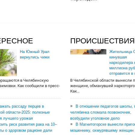
ЕРЕСНОЕ
ПРОИСШЕСТВИЯ
На Южный Урал
Жительница О
вернулись чижи
кинувшая
наркодилера 
миллиона руб
отправится в
вращаются в Челябинскую
В Челябинской области вынесли 
 зимовки. Как сообщили в пресс-
женщине, обманувшей наркоторго
Как...
сажать рассаду перцев в
В отношении педагогов школы, 
ой области-2025: полезные
челябинка сломала позвоночник,
я лучшего урожая
возбудили уголовное дело
зить риск развития рака на 10–
В Магнитогорске вынесли приго
ты о здоровом рационе дали
мошеннику, охмурявшему женщин 