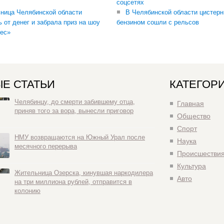
соцсетях
ница Челябинской области
В Челябинской области цистерн
ь от денег и забрала приз на шоу
бензином сошли с рельсов
ес»
Е СТАТЬИ
КАТЕГОР
Челябинцу, до смерти забившему отца,
Главная
приняв того за вора, вынесли приговор
Общество
Спорт
НМУ возвращаются на Южный Урал после
Наука
месячного перерыва
Происшестви
Культура
Жительница Озерска, кинувшая наркодилера
Авто
на три миллиона рублей, отправится в
колонию