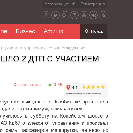
Авторизация
Регистрация
ное
Бизнес
Афиша
Поиск
 с участием маршруток, есть пострадавшие
ШЛО 2 ДТП С УЧАСТИЕМ
Оцените статью:
0
минувшие выходные в Челябинске произошло
адали, как минимум, семь человек.
случилось в субботу на Копейском шоссе в
ПАЗ №67 отвлекся от управления и произвел
и семь пассажиров маршрутки, четверо из