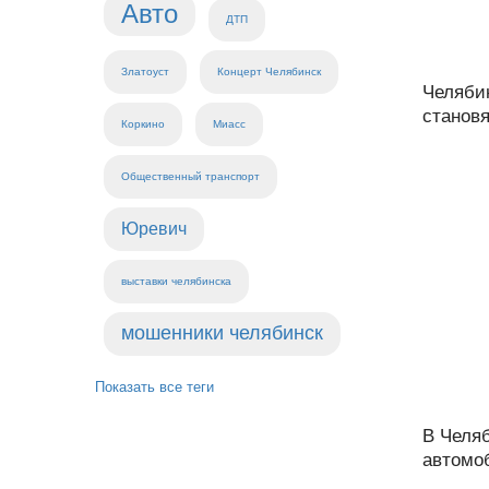
Авто
ДТП
Златоуст
Концерт Челябинск
Челяби
становя
Коркино
Миасс
Общественный транспорт
Юревич
выставки челябинска
мошенники челябинск
Показать все теги
В Челяб
автомоб