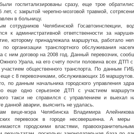
были госпитализированы сразу, еще трое обратили
6 лет, с закрытой черепно-мозговой травмой, сотрясен
авлен в больницу.
ым сотрудников Челябинской Госавтоинспекции, во
лся к административной ответственности за наруше
тие, которому принадлежала маршрутка, работало неле
 по организации транспортного обслуживания насел
а с ним договор на 2008 год. Данный перевозчик, соо
Южного Урала, на его счету почти половина всех ДТП 
 участием общественного транспорта. По данным ГИБ
 еще с 8 перевозчиками, обслуживающих 16 маршрутов.
го, по данным начальника городского управления здр
ло еще одно серьезное ДТП с участием маршрутки
ого такси не справился с управлением и выехал на
те данной аварии, выяснить не удалась.
ам вице-мэра Челябинска Владимира Алейникова
рских перевозок в городе несовершенна. А меры 
нимаются городскими властями, правоохранительны
 результатам, поскольку законодательная база по д