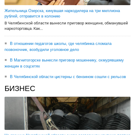
Жительница Озерска, кинувшая наркодилера на три миллиона
рублей, отправится в колонию
В Челябинской области вынесли приговор женщине, обманувшей
наркоторговца. Как...
В отношении педагогов школы, где челябинка сломала
позвоночник, возбудили уголовное дело
В Магнитогорске вынесли приговор мошеннику, охмурявшему
женщин в соцсетях
В Челябинской области цистерны с бензином сошли с рельсов
БИЗНЕС