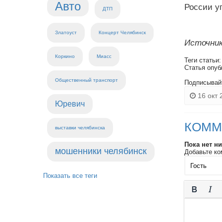
Авто
России у
ДТП
Златоуст
Концерт Челябинск
Источник
Коркино
Миасс
Теги статьи
Статья опуб
Общественный транспорт
Подписывай
16 окт 
Юревич
КОММ
выставки челябинска
Пока нет н
мошенники челябинск
Добавьте ко
Показать все теги