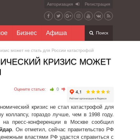
Авторизация
Регистрация
ное
Бизнес
Афиша
Поиск
изис может не стать для России катастрофой
МИЧЕСКИЙ КРИЗИС МОЖЕТ
Й
Оцените статью:
0
ономический кризис не стал катастрофой для
у коллапсу, гораздо лучше, чем в 1998 году.
, на пресс-конференции в Москве сообщил
айдар
. Он отметил, сейчас правительство РФ
денежным властями РФ удастся справиться с