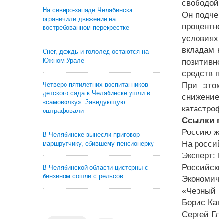
свободой 
На северо-западе Челябинска
Он подче
ограничили движение на
процентн
востребованном перекрестке
условиях
вкладам 
Снег, дождь и гололед остаются на
Южном Урале
позитивн
средств п
Четверо пятилетних воспитанников
При это
детского сада в Челябинске ушли в
снижение
«самоволку». Заведующую
катастро
оштрафовали
Ссылки п
Россию ж
В Челябинске вынесли приговор
На росси
маршрутчику, сбившему пенсионерку
Эксперт:
Российск
В Челябинской области цистерны с
бензином сошли с рельсов
Экономич
«Черный 
Борис Ка
Сергей Г