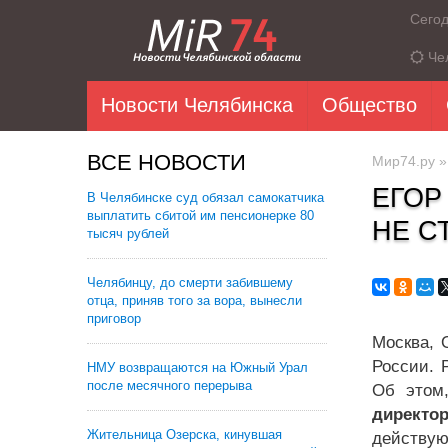
Сего
Че
Новости Челябинска
Общество
ВСЕ НОВОСТИ
Мир74.ру
ЕГОР
В Челябинске суд обязал самокатчика
выплатить сбитой им пенсионерке 80
НЕ С
тысяч рублей
Челябинцу, до смерти забившему
отца, приняв того за вора, вынесли
приговор
Москва, 
России. 
НМУ возвращаются на Южный Урал
после месячного перерыва
Об этом,
директор
Жительница Озерска, кинувшая
действую