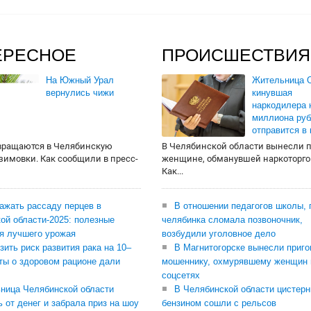
ЕРЕСНОЕ
ПРОИСШЕСТВИЯ
На Южный Урал
Жительница О
вернулись чижи
кинувшая
наркодилера 
миллиона руб
отправится в
вращаются в Челябинскую
В Челябинской области вынесли 
 зимовки. Как сообщили в пресс-
женщине, обманувшей наркоторго
Как...
сажать рассаду перцев в
В отношении педагогов школы, 
ой области-2025: полезные
челябинка сломала позвоночник,
я лучшего урожая
возбудили уголовное дело
зить риск развития рака на 10–
В Магнитогорске вынесли приго
ты о здоровом рационе дали
мошеннику, охмурявшему женщин 
соцсетях
ница Челябинской области
В Челябинской области цистерн
ь от денег и забрала приз на шоу
бензином сошли с рельсов