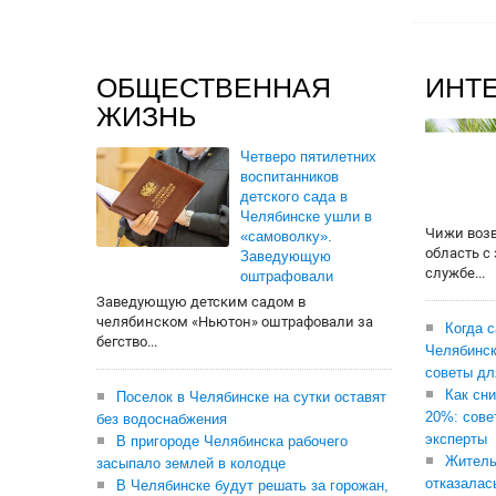
ОБЩЕСТВЕННАЯ
ИНТ
ЖИЗНЬ
Четверо пятилетних
воспитанников
детского сада в
Челябинске ушли в
Чижи воз
«самоволку».
область с
Заведующую
службе...
оштрафовали
Заведующую детским садом в
челябинском «Ньютон» оштрафовали за
Когда 
бегство...
Челябинск
советы дл
Как сни
Поселок в Челябинске на сутки оставят
20%: сове
без водоснабжения
эксперты
В пригороде Челябинска рабочего
Житель
засыпало землей в колодце
отказалас
В Челябинске будут решать за горожан,