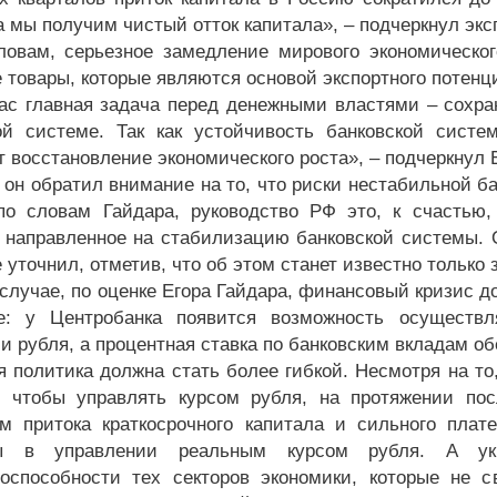
а мы получим чистый отток капитала», – подчеркнул экс
ловам, серьезное замедление мирового экономическо
 товары, которые являются основой экспортного потенци
ас главная задача перед денежными властями – сохра
ой системе. Так как устойчивость банковской сист
т восстановление экономического роста», – подчеркнул 
 он обратил внимание на то, что риски нестабильной б
по словам Гайдара, руководство РФ это, к счастью,
 направленное на стабилизацию банковской системы. О
 уточнил, отметив, что об этом станет известно только 
случае, по оценке Егора Гайдара, финансовый кризис д
ке: у Центробанка появится возможность осуществ
и рубля, а процентная ставка по банковским вкладам о
я политика должна стать более гибкой. Несмотря на то
, чтобы управлять курсом рубля, на протяжении по
м притока краткосрочного капитала и сильного плат
ы в управлении реальным курсом рубля. А укр
тоспособности тех секторов экономики, которые не