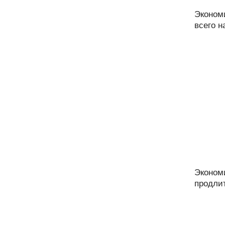
Эконом
всего н
Эконом
продлит