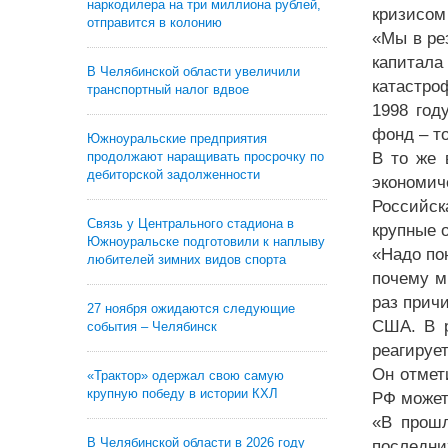
наркодилера на три миллиона рублей,
кризисом
отправится в колонию
«Мы в ре
капитала
В Челябинской области увеличили
катастро
транспортный налог вдвое
1998 год
фонд – то
Южноуральские предприятия
продолжают наращивать просрочку по
В то же 
дебиторской задолженности
экономи
Российск
Связь у Центрального стадиона в
крупные 
Южноуральске подготовили к наплыву
«Надо по
любителей зимних видов спорта
почему м
раз прич
27 ноября ожидаются следующие
США. В р
события – Челябинск
реагирует
Он отмет
«Трактор» одержал свою самую
крупную победу в истории КХЛ
РФ может
«В прошл
В Челябинской области в 2026 году
последни