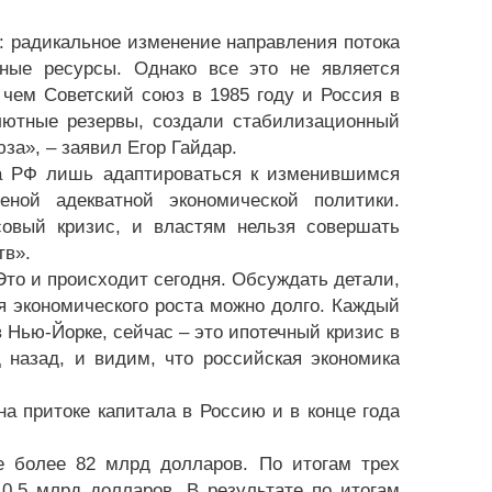
: радикальное изменение направления потока
ные ресурсы. Однако все это не является
чем Советский союз в 1985 году и Россия в
алютные резервы, создали стабилизационный
за», – заявил Егор Гайдар.
ла РФ лишь адаптироваться к изменившимся
ной адекватной экономической политики.
совый кризис, и властям нельзя совершать
тв».
Это и происходит сегодня. Обсуждать детали,
я экономического роста можно долго. Каждый
в Нью-Йорке, сейчас – это ипотечный кризис в
 назад, и видим, что российская экономика
на притоке капитала в Россию и в конце года
е более 82 млрд долларов. По итогам трех
0,5 млрд долларов. В результате по итогам