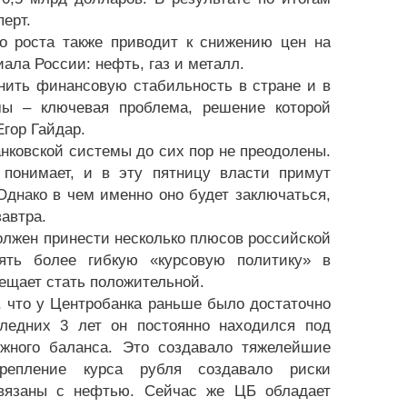
перт.
го роста также приводит к снижению цен на
ала России: нефть, газ и металл.
нить финансовую стабильность в стране и в
емы – ключевая проблема, решение которой
Егор Гайдар.
анковской системы до сих пор не преодолены.
 понимает, и в эту пятницу власти примут
днако в чем именно оно будет заключаться,
завтра.
олжен принести несколько плюсов российской
лять более гибкую «курсовую политику» в
бещает стать положительной.
, что у Центробанка раньше было достаточно
следних 3 лет он постоянно находился под
ежного баланса. Это создавало тяжелейшие
епление курса рубля создавало риски
 связаны с нефтью. Сейчас же ЦБ обладает