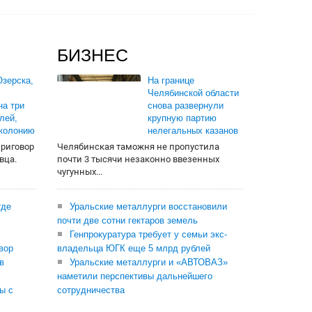
БИЗНЕС
зерска,
На границе
Челябинской области
на три
снова развернули
лей,
крупную партию
 колонию
нелегальных казанов
приговор
Челябинская таможня не пропустила
вца.
почти 3 тысячи незаконно ввезенных
чугунных...
где
Уральские металлурги восстановили
почти две сотни гектаров земель
Генпрокуратура требует у семьи экс-
вор
владельца ЮГК еще 5 млрд рублей
в
Уральские металлурги и «АВТОВАЗ»
наметили перспективы дальнейшего
ы с
сотрудничества