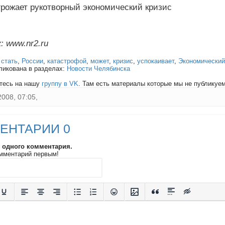
грожает рукотворный экономический кризис
: www.nr2.ru
:
стать
,
России
,
катастрофой
,
может
,
кризис
,
успокаивает
,
Экономический
ликована в разделах:
Новости Челябинска
тесь на нашу
группу в VK
. Там есть материалы которые мы не публикуем 
2008, 07:05,
ЕНТАРИИ 0
и одного комментария.
мментарий первым!