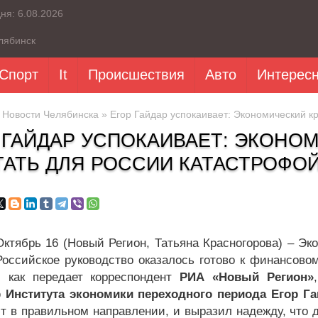
дня:
6.08.2026
лябинск
Спорт
It
Происшествия
Авто
Интерес
»
Новости Челябинска
» Егор Гайдар успокаивает: Экономический кр
 ГАЙДАР УСПОКАИВАЕТ: ЭКОНО
ТАТЬ ДЛЯ РОССИИ КАТАСТРОФО
Октябрь 16 (Новый Регион, Татьяна Красногорова) – Эк
Российское руководство оказалось готово к финансовом
 как передает корреспондент
РИА «Новый Регион»
 Института экономики переходного периода Егор Г
т в правильном направлении, и выразил надежду, что 