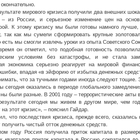
 окончательно.
зультате мирового кризиса получили два внешних шока
 – из России, и серьезное изменение цен на основ
фой. К этому кризису мы были готовы намного лучше, 
у, так как мы сумели сформировать крупные золотов
 есть мы смогли извлечь уроки из опыта Советского Сою
время он отметил, что подобная готовность позволи
ческим условиям без катастрофы, и не стала заме
ая экономика серьезно реагирует на мировой финан
ошибки, впадая «в эйфорию от избытка денежных средс
нимать, что за тучными годами иногда следуют тощие. 
ы сегодня оказались в периоде глобального замедлени
ины были разные. В 2001 году – террористические акты 
езультате сегодня мы живем в другом мире, чем год
 на этот кризис», – пояснил Гайдар.
ил, что последствия кризиса, прежде всего, сказались 
 получить чистый отток денежных средств.
ом году Россия получила приток капитала в размер
х кварталов приток капитала в Россию сократился до 