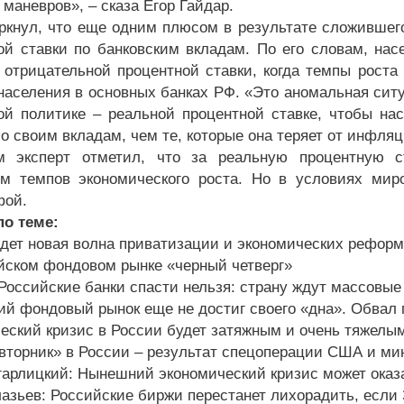
маневров», – сказа Егор Гайдар.
ркнул, что еще одним плюсом в результате сложившего
ой ставки по банковским вкладам. По его словам, нас
 отрицательной процентной ставки, когда темпы рост
населения в основных банках РФ. «Это аномальная ситу
ой политике – реальной процентной ставке, чтобы н
о своим вкладам, чем те, которые она теряет от инфляц
м эксперт отметил, что за реальную процентную с
м темпов экономического роста. Но в условиях миро
фой.
о теме:
дет новая волна приватизации и экономических реформ
йском фондовом рынке «черный четверг»
 Российские банки спасти нельзя: страну ждут массовы
ий фондовый рынок еще не достиг своего «дна». Обвал 
еский кризис в России будет затяжным и очень тяжелы
вторник» в России – результат спецоперации США и м
гарлицкий: Нынешний экономический кризис может оказ
лазьев: Российские биржи перестанет лихорадить, если З