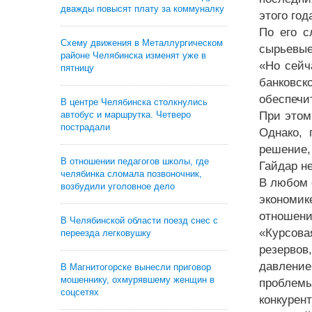
дважды повысят плату за коммуналку
этого год
По его с
Схему движения в Металлургическом
сырьевые
районе Челябинска изменят уже в
«Но сейч
пятницу
банковск
обеспечи
В центре Челябинска столкнулись
автобус и маршрутка. Четверо
При этом
пострадали
Однако, 
решение,
В отношении педагогов школы, где
Гайдар не
челябинка сломала позвоночник,
В любом 
возбудили уголовное дело
экономи
отношени
В Челябинской области поезд снес с
«Курсова
переезда легковушку
резервов
давление
В Магнитогорске вынесли приговор
мошеннику, охмурявшему женщин в
проблем
соцсетях
конкурен